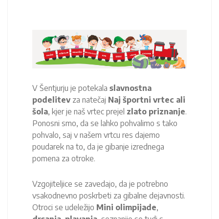
V Šentjurju je potekala
slavnostna
podelitev
za natečaj
Naj športni vrtec ali
šola
, kjer je naš vrtec prejel
zlato priznanje
.
Ponosni smo, da se lahko pohvalimo s tako
pohvalo, saj v našem vrtcu res dajemo
poudarek na to, da je gibanje izrednega
pomena za otroke.
Vzgojiteljice se zavedajo, da je potrebno
vsakodnevno poskrbeti za gibalne dejavnosti.
Otroci se udeležijo
Mini olimpijade
,