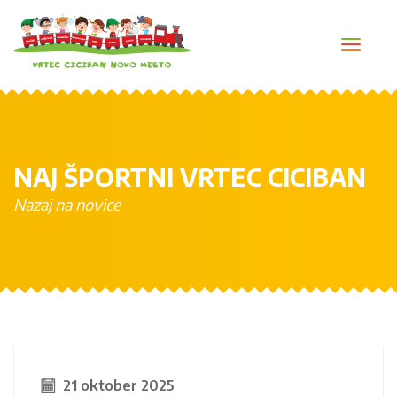
Toggl
navig
NAJ ŠPORTNI VRTEC CICIBAN
Nazaj na novice
21 oktober 2025