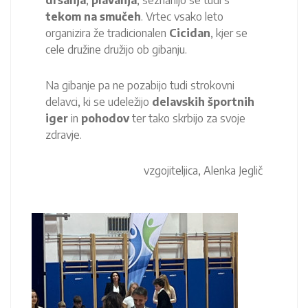
drsanja
,
plavanja
, seznanijo se tudi s
tekom na smučeh
. Vrtec vsako leto
organizira že tradicionalen
Cicidan
, kjer se
cele družine družijo ob gibanju.
Na gibanje pa ne pozabijo tudi strokovni
delavci, ki se udeležijo
delavskih športnih
iger
in
pohodov
ter tako skrbijo za svoje
zdravje.
vzgojiteljica, Alenka Jeglič