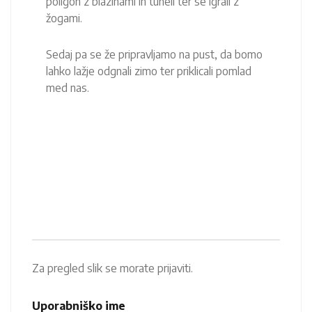
poligon z blazinami in tuneli ter se igrali z
žogami.
Sedaj pa se že pripravljamo na pust, da bomo
lahko lažje odgnali zimo ter priklicali pomlad
med nas.
Za pregled slik se morate prijaviti.
Uporabniško ime