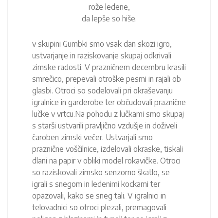
rože ledene,
da lepše so hiše.
v skupini Gumbki smo vsak dan skozi igro,
ustvarjanje in raziskovanje skupaj odkrivali
zimske radosti. V prazničnem decembru krasili
smrečico, prepevali otroške pesmi in rajali ob
glasbi. Otroci so sodelovali pri okraševanju
igralnice in garderobe ter občudovali praznične
lučke v vrtcu.Na pohodu z lučkami smo skupaj
s starši ustvarili pravljično vzdušje in doživeli
čaroben zimski večer. Ustvarjali smo
praznične voščilnice, izdelovali okraske, tiskali
dlani na papir v obliki model rokavičke. Otroci
so raziskovali zimsko senzorno škatlo, se
igrali s snegom in ledenimi kockami ter
opazovali, kako se sneg tali. V igralnici in
telovadnici so otroci plezali, premagovali