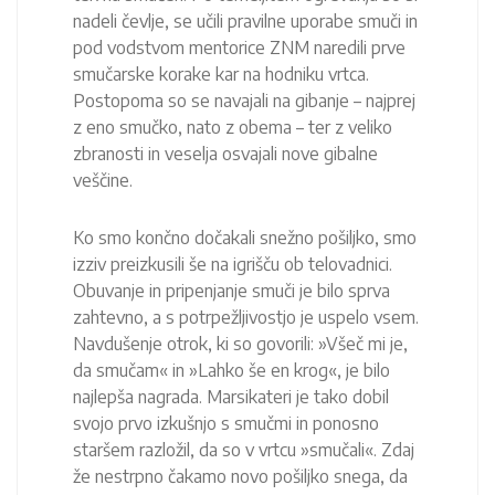
nadeli čevlje, se učili pravilne uporabe smuči in
pod vodstvom mentorice ZNM naredili prve
smučarske korake kar na hodniku vrtca.
Postopoma so se navajali na gibanje – najprej
z eno smučko, nato z obema – ter z veliko
zbranosti in veselja osvajali nove gibalne
veščine.
Ko smo končno dočakali snežno pošiljko, smo
izziv preizkusili še na igrišču ob telovadnici.
Obuvanje in pripenjanje smuči je bilo sprva
zahtevno, a s potrpežljivostjo je uspelo vsem.
Navdušenje otrok, ki so govorili: »Všeč mi je,
da smučam« in »Lahko še en krog«, je bilo
najlepša nagrada. Marsikateri je tako dobil
svojo prvo izkušnjo s smučmi in ponosno
staršem razložil, da so v vrtcu »smučali«. Zdaj
že nestrpno čakamo novo pošiljko snega, da