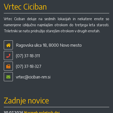
Vrtec Ciciban
Vrtec Ciciban deluje na sedmih lokacijah in nekatere enote so
namenjene izključno najmlajšim otrokom do tretjega leta starosti.
Triletniki se nato pridružijo starejšim otrokom v drugih enotah.
Ragovska ulica 18, 8000 Novo mesto
(07) 37-18-311
(07) 37-18-327
vrtec@ciciban-nm.si
Zadnje novice
30.07.2026
Nasmeh poletnih dni