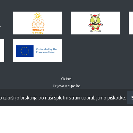
Cicinet
Prijava v e-pošto
o izkušnjo brskanja po naši spletni strani uporabljamo piškotke.
Spremljajte nas na Facebook-u
© All right Reversed. Vrtec Ciciban Novo mesto