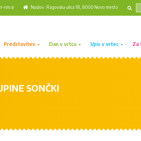
n-nm.si
Naslov : Ragovska ulica 18, 8000 Novo mesto
Predstavitev
Dan v vrtcu
Vpis v vrtec
Za 
PINE SONČKI