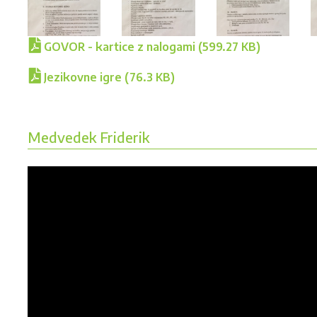
GOVOR - kartice z nalogami (599.27 KB)
Jezikovne igre (76.3 KB)
Medvedek Friderik