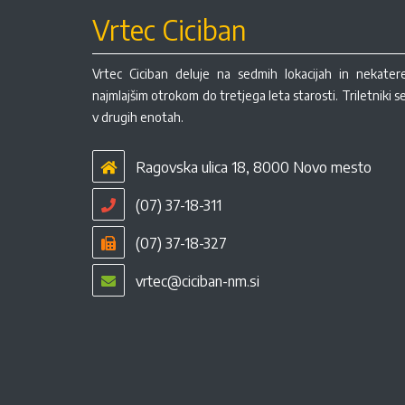
Vrtec Ciciban
Vrtec Ciciban deluje na sedmih lokacijah in nekate
najmlajšim otrokom do tretjega leta starosti. Triletniki 
v drugih enotah.
Ragovska ulica 18, 8000 Novo mesto
(07) 37-18-311
(07) 37-18-327
vrtec@ciciban-nm.si