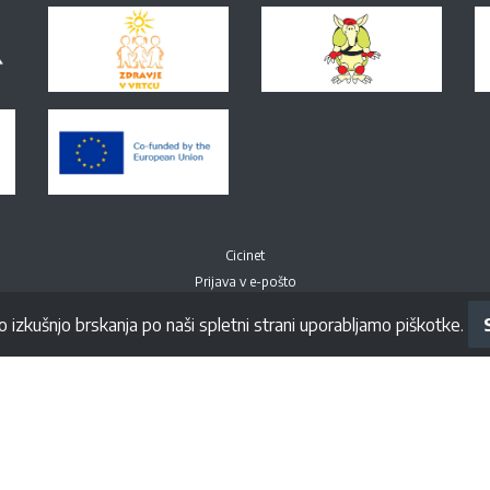
Cicinet
Prijava v e-pošto
o izkušnjo brskanja po naši spletni strani uporabljamo piškotke.
Spremljajte nas na Facebook-u
© All right Reversed. Vrtec Ciciban Novo mesto