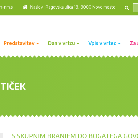
n-nm.si
Naslov : Ragovska ulica 18, 8000 Novo mesto
Predstavitev
Dan v vrtcu
Vpis v vrtec
Za 
TIČEK
S SKUPNIM BRANJEM DO BOGATEGA GOV