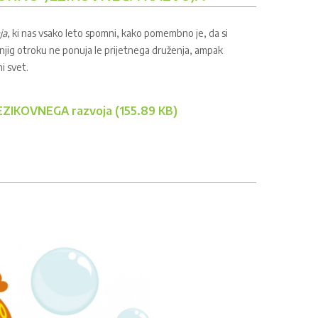
ja
, ki nas vsako leto spomni, kako pomembno je, da si
knjig otroku ne ponuja le prijetnega druženja, ampak
i svet.
KOVNEGA razvoja (155.89 KB)