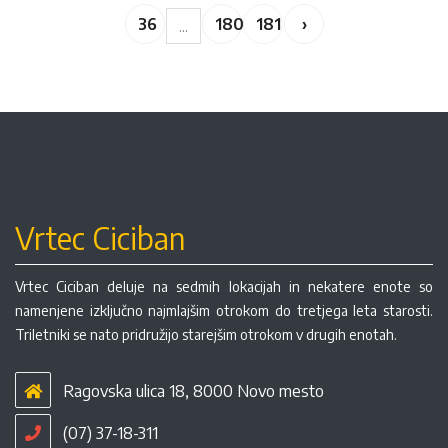
36
180
181
›
...
Vrtec Ciciban
Vrtec Ciciban deluje na sedmih lokacijah in nekatere enote so
namenjene izključno najmlajšim otrokom do tretjega leta starosti.
Triletniki se nato pridružijo starejšim otrokom v drugih enotah.
Ragovska ulica 18, 8000 Novo mesto
(07) 37-18-311