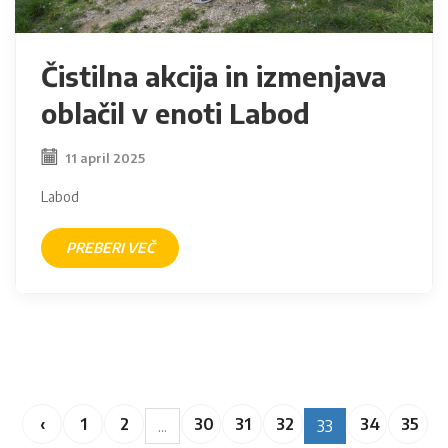
Čistilna akcija in izmenjava
oblačil v enoti Labod
11 april 2025
Labod
PREBERI VEČ
‹
1
2
30
31
32
34
35
...
33