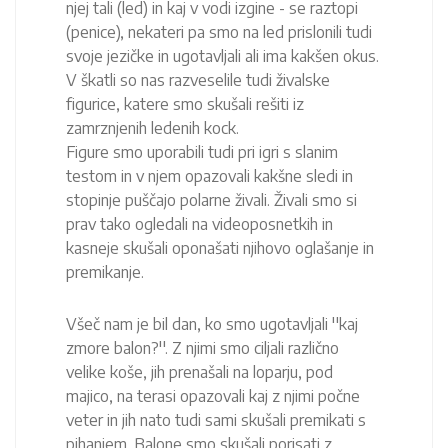
njej tali (led) in kaj v vodi izgine - se raztopi
(penice), nekateri pa smo na led prislonili tudi
svoje jezičke in ugotavljali ali ima kakšen okus.
V škatli so nas razveselile tudi živalske
figurice, katere smo skušali rešiti iz
zamrznjenih ledenih kock.
Figure smo uporabili tudi pri igri s slanim
testom in v njem opazovali kakšne sledi in
stopinje puščajo polarne živali. Živali smo si
prav tako ogledali na videoposnetkih in
kasneje skušali oponašati njihovo oglašanje in
premikanje.
Všeč nam je bil dan, ko smo ugotavljali ''kaj
zmore balon?''. Z njimi smo ciljali različno
velike koše, jih prenašali na loparju, pod
majico, na terasi opazovali kaj z njimi počne
veter in jih nato tudi sami skušali premikati s
pihanjem. Balone smo skušali porisati z