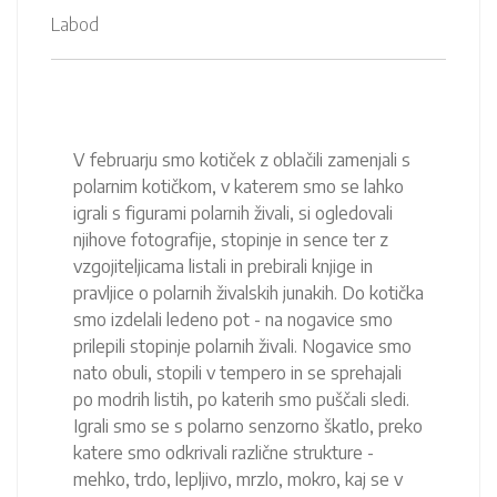
Labod
V februarju smo kotiček z oblačili zamenjali s
polarnim kotičkom, v katerem smo se lahko
igrali s figurami polarnih živali, si ogledovali
njihove fotografije, stopinje in sence ter z
vzgojiteljicama listali in prebirali knjige in
pravljice o polarnih živalskih junakih. Do kotička
smo izdelali ledeno pot - na nogavice smo
prilepili stopinje polarnih živali. Nogavice smo
nato obuli, stopili v tempero in se sprehajali
po modrih listih, po katerih smo puščali sledi.
Igrali smo se s polarno senzorno škatlo, preko
katere smo odkrivali različne strukture -
mehko, trdo, lepljivo, mrzlo, mokro, kaj se v