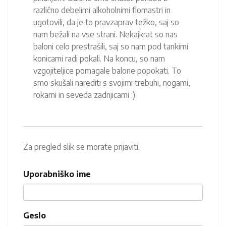
različno debelimi alkoholnimi flomastri in
ugotovili, da je to pravzaprav težko, saj so
nam bežali na vse strani. Nekajkrat so nas
baloni celo prestrašili, saj so nam pod tankimi
konicami radi pokali. Na koncu, so nam
vzgojiteljice pomagale balone popokati. To
smo skušali narediti s svojimi trebuhi, nogami,
rokami in seveda zadnjicami :)
Za pregled slik se morate prijaviti.
Uporabniško ime
Geslo