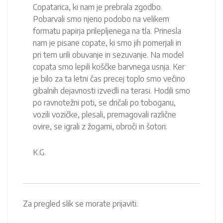
Copatarica, ki nam je prebrala zgodbo.
Pobarvali smo njeno podobo na velikem
formatu papirja prilepljenega na tla. Prinesla
nam je pisane copate, ki smo jih pomerjali in
pri tem urili obuvanje in sezuvanje. Na model
copata smo lepili koščke barvnega usnja. Ker
je bilo za ta letni čas precej toplo smo večino
gibalnih dejavnosti izvedli na terasi. Hodili smo
po ravnotežni poti, se dričali po toboganu,
vozili vozičke, plesali, premagovali različne
ovire, se igrali z žogami, obroči in šotori.
K.G.
Za pregled slik se morate prijaviti.