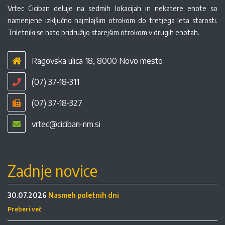
Vrtec Ciciban deluje na sedmih lokacijah in nekatere enote so
namenjene izključno najmlajšim otrokom do tretjega leta starosti.
Triletniki se nato pridružijo starejšim otrokom v drugih enotah.
Ragovska ulica 18, 8000 Novo mesto
(07) 37-18-311
(07) 37-18-327
vrtec@ciciban-nm.si
Zadnje novice
30.07.2026
Nasmeh poletnih dni
Preberi več