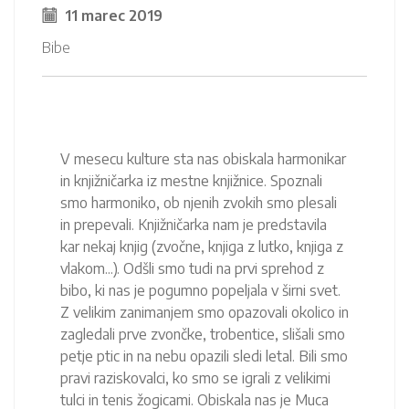
11 marec 2019
Bibe
V mesecu kulture sta nas obiskala harmonikar
in knjižničarka iz mestne knjižnice. Spoznali
smo harmoniko, ob njenih zvokih smo plesali
in prepevali. Knjižničarka nam je predstavila
kar nekaj knjig (zvočne, knjiga z lutko, knjiga z
vlakom...). Odšli smo tudi na prvi sprehod z
bibo, ki nas je pogumno popeljala v širni svet.
Z velikim zanimanjem smo opazovali okolico in
zagledali prve zvončke, trobentice, slišali smo
petje ptic in na nebu opazili sledi letal. Bili smo
pravi raziskovalci, ko smo se igrali z velikimi
tulci in tenis žogicami. Obiskala nas je Muca