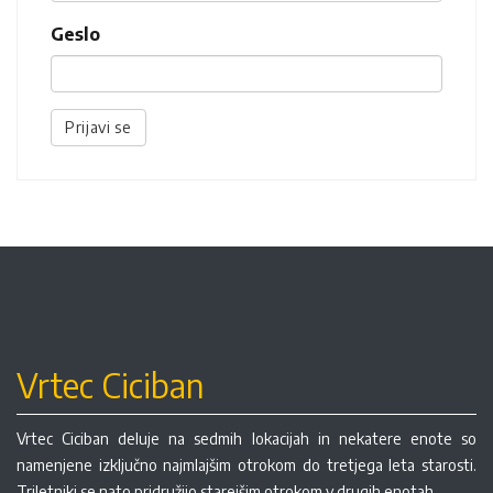
Geslo
Prijavi se
Vrtec Ciciban
Vrtec Ciciban deluje na sedmih lokacijah in nekatere enote so
namenjene izključno najmlajšim otrokom do tretjega leta starosti.
Triletniki se nato pridružijo starejšim otrokom v drugih enotah.