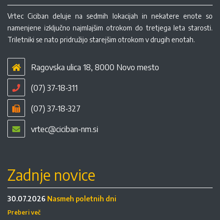
Vrtec Ciciban deluje na sedmih lokacijah in nekatere enote so
namenjene izključno najmlajšim otrokom do tretjega leta starosti.
Triletniki se nato pridružijo starejšim otrokom v drugih enotah.
Ragovska ulica 18, 8000 Novo mesto
(07) 37-18-311
(07) 37-18-327
vrtec@ciciban-nm.si
Zadnje novice
30.07.2026
Nasmeh poletnih dni
Preberi več