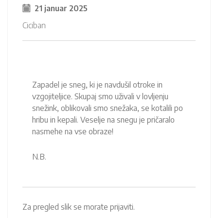
21 januar 2025
Ciciban
Zapadel je sneg, ki je navdušil otroke in
vzgojiteljice. Skupaj smo uživali v lovljenju
snežink, oblikovali smo snežaka, se kotalili po
hribu in kepali. Veselje na snegu je pričaralo
nasmehe na vse obraze!
N.B.
Za pregled slik se morate prijaviti.