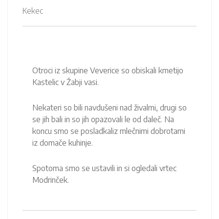
Kekec
Otroci iz skupine Veverice so obiskali kmetijo
Kastelic v Žabji vasi.
Nekateri so bili navdušeni nad živalmi, drugi so
se jih bali in so jih opazovali le od daleč. Na
koncu smo se posladkaliz mlečnimi dobrotami
iz domače kuhinje.
Spotoma smo se ustavili in si ogledali vrtec
Modrinček.