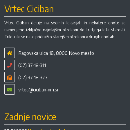
Vrtec Ciciban
Vrtec Ciciban deluje na sedmih lokacijah in nekatere enote so
namenjene izključno najmlajšim otrokom do tretjega leta starosti.
Triletniki se nato pridružijo starejšim otrokom v drugih enotah.
Ragovska ulica 18, 8000 Novo mesto
(07) 37-18-311
(07) 37-18-327
vrtec@ciciban-nm.si
Zadnje novice