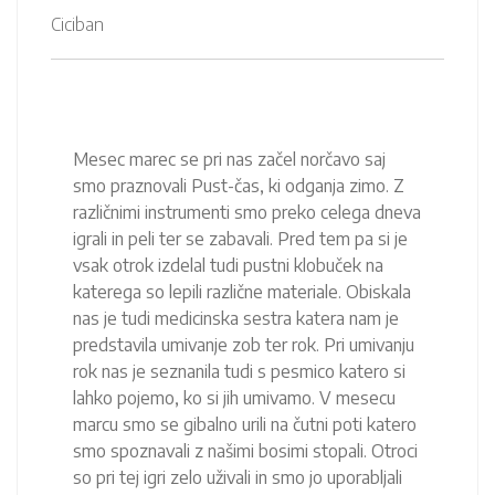
Ciciban
Mesec marec se pri nas začel norčavo saj
smo praznovali Pust-čas, ki odganja zimo. Z
različnimi instrumenti smo preko celega dneva
igrali in peli ter se zabavali. Pred tem pa si je
vsak otrok izdelal tudi pustni klobuček na
katerega so lepili različne materiale. Obiskala
nas je tudi medicinska sestra katera nam je
predstavila umivanje zob ter rok. Pri umivanju
rok nas je seznanila tudi s pesmico katero si
lahko pojemo, ko si jih umivamo. V mesecu
marcu smo se gibalno urili na čutni poti katero
smo spoznavali z našimi bosimi stopali. Otroci
so pri tej igri zelo uživali in smo jo uporabljali