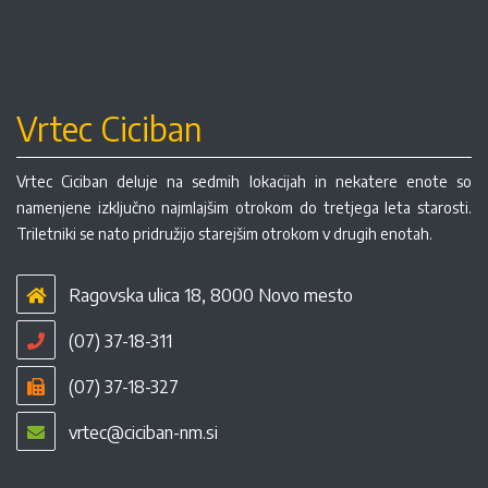
Vrtec Ciciban
Vrtec Ciciban deluje na sedmih lokacijah in nekatere enote so
namenjene izključno najmlajšim otrokom do tretjega leta starosti.
Triletniki se nato pridružijo starejšim otrokom v drugih enotah.
Ragovska ulica 18, 8000 Novo mesto
(07) 37-18-311
(07) 37-18-327
vrtec@ciciban-nm.si