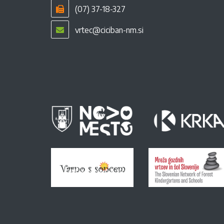
(07) 37-18-327
vrtec@ciciban-nm.si