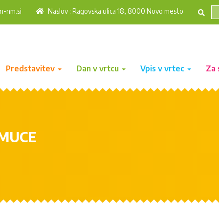
n-nm.si
Naslov : Ragovska ulica 18, 8000 Novo mesto
Predstavitev
Dan v vrtcu
Vpis v vrtec
Za 
 MUCE