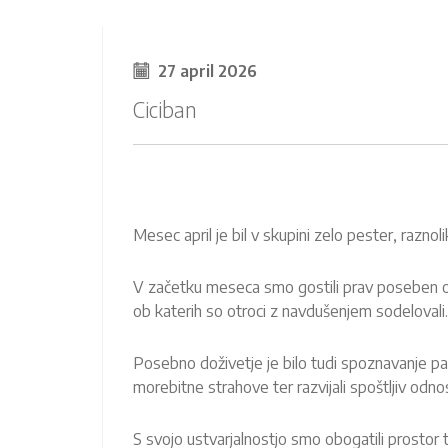
27 april 2026
Ciciban
Mesec april je bil v skupini zelo pester, raznoli
V začetku meseca smo gostili prav poseben obi
ob katerih so otroci z navdušenjem sodelovali
Posebno doživetje je bilo tudi spoznavanje pali
morebitne strahove ter razvijali spoštljiv odnost
S svojo ustvarjalnostjo smo obogatili prostor 