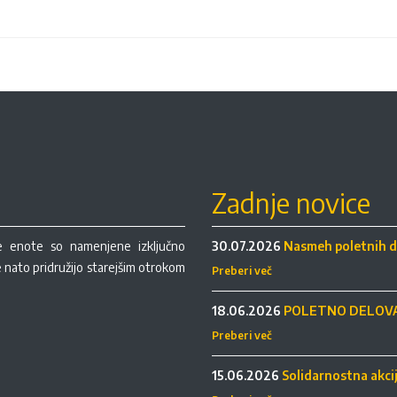
Zadnje novice
re enote so namenjene izključno
30.07.2026
Nasmeh poletnih d
se nato pridružijo starejšim otrokom
Preberi več
18.06.2026
POLETNO DELOVA
Preberi več
15.06.2026
Solidarnostna akci