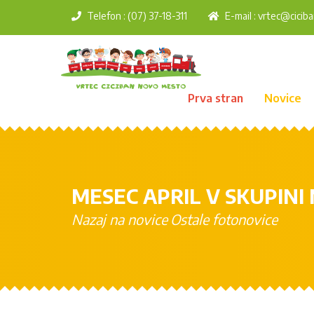
Telefon : (07) 37-18-311
E-mail :
vrtec@ciciba
Prva stran
Novice
MESEC APRIL V SKUPINI
Nazaj na novice
Ostale fotonovice