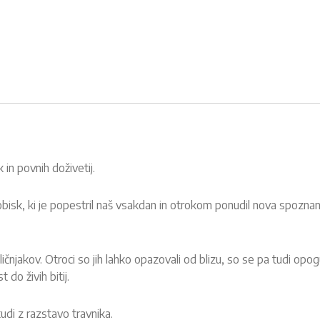
k in povnih doživetij.
sk, ki je popestril naš vsakdan in otrokom ponudil nova spoznanj
.
čnjakov. Otroci so jih lahko opazovali od blizu, so se pa tudi opogu
 do živih bitij.
tudi z razstavo travnika.