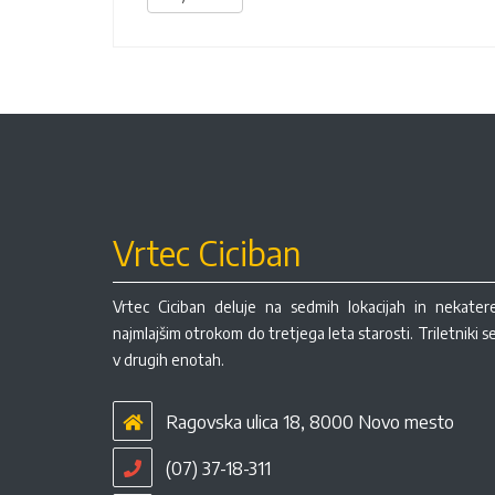
Vrtec Ciciban
Vrtec Ciciban deluje na sedmih lokacijah in nekate
najmlajšim otrokom do tretjega leta starosti. Triletniki 
v drugih enotah.
Ragovska ulica 18, 8000 Novo mesto
(07) 37-18-311