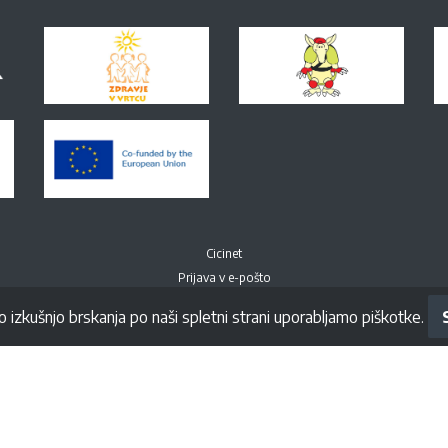
Cicinet
Prijava v e-pošto
o izkušnjo brskanja po naši spletni strani uporabljamo piškotke.
Spremljajte nas na Facebook-u
© All right Reversed. Vrtec Ciciban Novo mesto