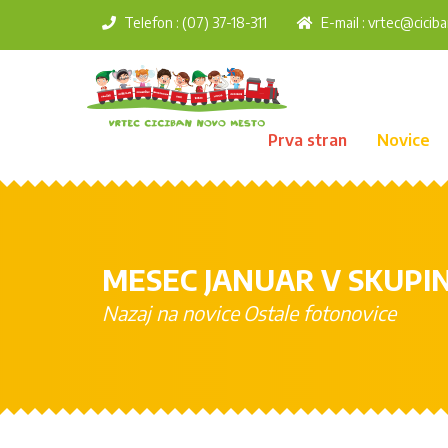
Telefon : (07) 37-18-311
E-mail :
vrtec@ciciba
Prva stran
Novice
MESEC JANUAR V SKUPI
Nazaj na novice
Ostale fotonovice