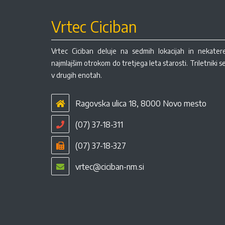
Vrtec Ciciban
Vrtec Ciciban deluje na sedmih lokacijah in nekate
najmlajšim otrokom do tretjega leta starosti. Triletniki 
v drugih enotah.
Ragovska ulica 18, 8000 Novo mesto
(07) 37-18-311
(07) 37-18-327
vrtec@ciciban-nm.si