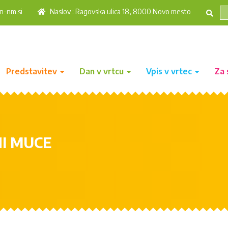
n-nm.si
Naslov : Ragovska ulica 18, 8000 Novo mesto
Predstavitev
Dan v vrtcu
Vpis v vrtec
Za 
NI MUCE