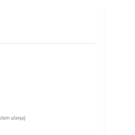
.
istem učenja).