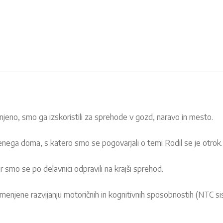
njeno, smo ga izskoristili za sprehode v gozd, naravo in mesto.
enega doma, s katero smo se pogovarjali o temi Rodil se je otrok
jer smo se po delavnici odpravili na krajši sprehod.
amenjene razvijanju motoričnih in kognitivnih sposobnostih (NTC s