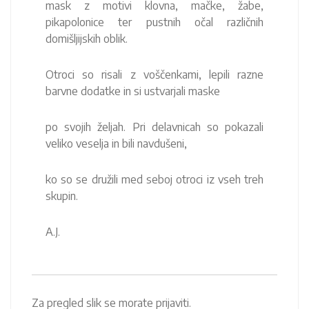
mask z motivi klovna, mačke, žabe,
pikapolonice ter pustnih očal različnih
domišljijskih oblik.
Otroci so risali z voščenkami, lepili razne
barvne dodatke in si ustvarjali maske
po svojih željah. Pri delavnicah so pokazali
veliko veselja in bili navdušeni,
ko so se družili med seboj otroci iz vseh treh
skupin.
A.J.
Za pregled slik se morate prijaviti.