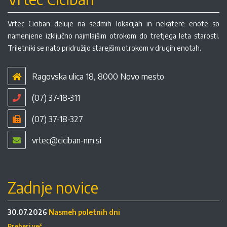
Vrtec Ciciban deluje na sedmih lokacijah in nekatere enote so
namenjene izključno najmlajšim otrokom do tretjega leta starosti.
Triletniki se nato pridružijo starejšim otrokom v drugih enotah.
Ragovska ulica 18, 8000 Novo mesto
(07) 37-18-311
(07) 37-18-327
vrtec@ciciban-nm.si
Zadnje novice
30.07.2026
Nasmeh poletnih dni
Preberi več