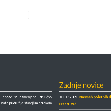
Zadnje novice
re enote so namenjene izključno
30.07.2026
Nasmeh poletnih d
se nato pridružijo starejšim otrokom
Preberi več