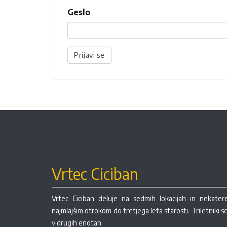
Geslo
Prijavi se
Vrtec Ciciban
Vrtec Ciciban deluje na sedmih lokacijah in nekate
najmlajšim otrokom do tretjega leta starosti. Triletniki 
v drugih enotah.