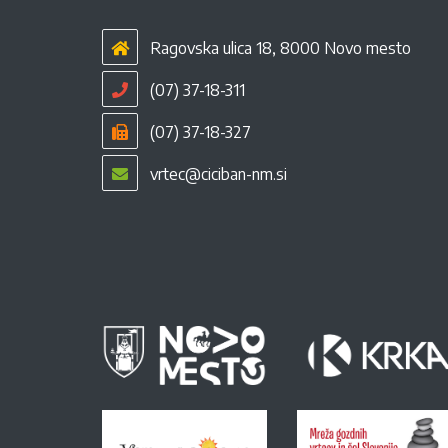
Ragovska ulica 18, 8000 Novo mesto
(07) 37-18-311
(07) 37-18-327
vrtec@ciciban-nm.si