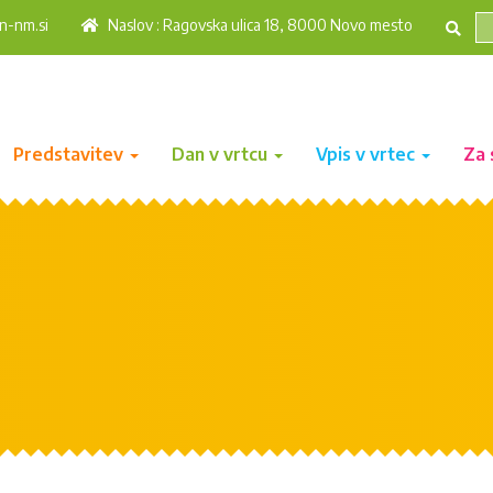
n-nm.si
Naslov : Ragovska ulica 18, 8000 Novo mesto
Predstavitev
Dan v vrtcu
Vpis v vrtec
Za 