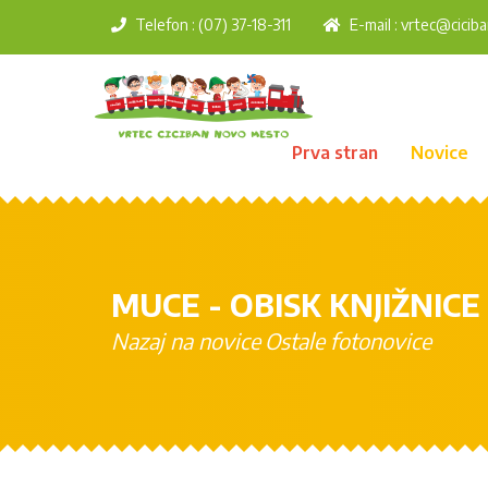
Telefon : (07) 37-18-311
E-mail :
vrtec@ciciba
Prva stran
Novice
MUCE - OBISK KNJIŽNICE
Nazaj na novice
Ostale fotonovice