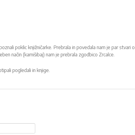
poznali poklic knjižničarke. Prebrala in povedala nam je par stvari 
seben način (kamišibaj) nam je prebrala zgodbico Zrcalce.
tipali pogledali in knjige.