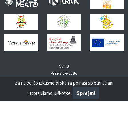
Cicinet
Prijava v e-pošto
Za najboljšo izkušnjo brskanja po naši spletni strani
uporabljamo piškotke.
Sprejmi
Spremljajte nas na Facebook-u
© All right Reversed. Vrtec Ciciban Novo mesto