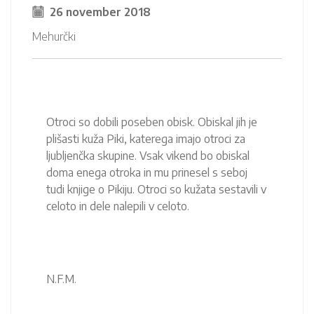
26 november 2018
Mehurčki
Otroci so dobili poseben obisk. Obiskal jih je
plišasti kuža Piki, katerega imajo otroci za
ljubljenčka skupine. Vsak vikend bo obiskal
doma enega otroka in mu prinesel s seboj
tudi knjige o Pikiju. Otroci so kužata sestavili v
celoto in dele nalepili v celoto.
N.F.M.