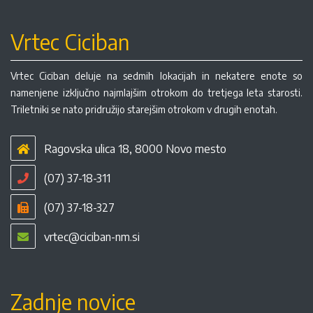
Vrtec Ciciban
Vrtec Ciciban deluje na sedmih lokacijah in nekatere enote so
namenjene izključno najmlajšim otrokom do tretjega leta starosti.
Triletniki se nato pridružijo starejšim otrokom v drugih enotah.
Ragovska ulica 18, 8000 Novo mesto
(07) 37-18-311
(07) 37-18-327
vrtec@ciciban-nm.si
Zadnje novice