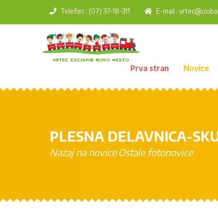
Telefon : (07) 37-18-311
E-mail :
vrtec@ciciba
Prva stran
Novice
PLESNA DELAVNICA-SKUP
Nazaj na novice
Ostale fotonovice