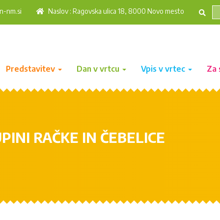
n-nm.si
Naslov : Ragovska ulica 18, 8000 Novo mesto
Predstavitev
Dan v vrtcu
Vpis v vrtec
Za 
INI RAČKE IN ČEBELICE