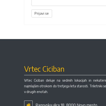
Prijavi se
Vrtec Ciciban
Vrtec Ciciban deluje na sedmih lokacijah in nekate
najmlajšim otrokom do tretjega leta starosti. Triletniki 
v drugih enotah.
Ragovska ulica 18, 8000 Novo mesto