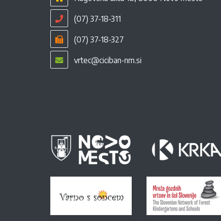
(07) 37-18-311
(07) 37-18-327
vrtec@ciciban-nm.si