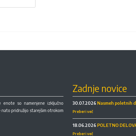
Zadnje novice
re enote so namenjene izključno
30.07.2026
Nasmeh poletnih d
se nato pridružijo starejšim otrokom
Preberi več
18.06.2026
POLETNO DELOVA
Preberi več