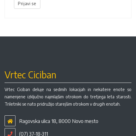
Prijavi se
Vrtec Ciciban
Vrtec Ciciban deluje na sedmih lokacijah in nekatere enote so
namenjene izključno najmlajšim otrokom do tretjega leta starosti.
Triletniki se nato pridružijo starejšim otrokom v drugih enotah.
Ragovska ulica 18, 8000 Novo mesto
(07) 37-18-311