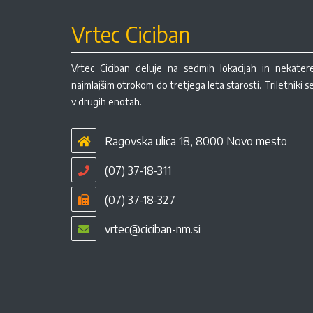
Vrtec Ciciban
Vrtec Ciciban deluje na sedmih lokacijah in nekate
najmlajšim otrokom do tretjega leta starosti. Triletniki 
v drugih enotah.
Ragovska ulica 18, 8000 Novo mesto
(07) 37-18-311
(07) 37-18-327
vrtec@ciciban-nm.si