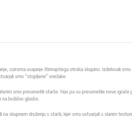
e, oziroma uvajanje štirinajstega otroka skupino. Izdelovali smo
stvarjali smo “stopljene” snežake.
aterim smo presenetili starše. Nas pa so presenetile nove igrače p
li na božično glasbo.
 na skupnem druženju s starši, kjer smo ustvarjali s slanim testom 