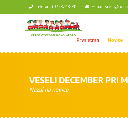
Telefon : (07) 37-18-311
E-mail :
vrtec@ciciba
Prva stran
Novice
VESELI DECEMBER PRI 
Nazaj na novice