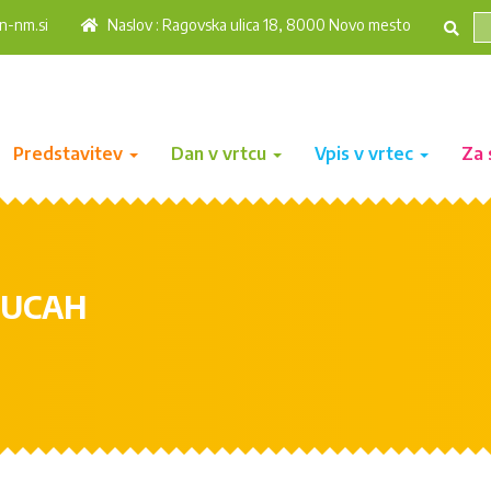
n-nm.si
Naslov : Ragovska ulica 18, 8000 Novo mesto
Predstavitev
Dan v vrtcu
Vpis v vrtec
Za 
MUCAH