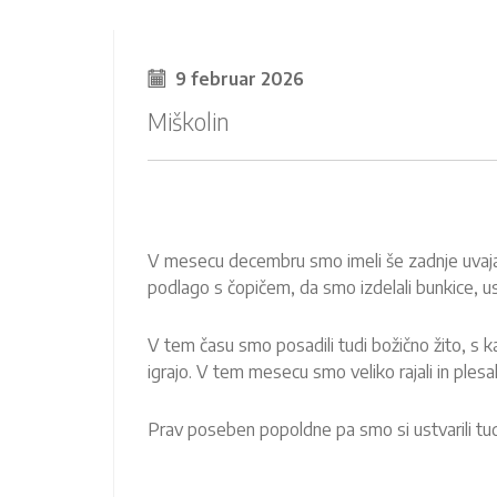
9 februar 2026
Miškolin
V mesecu decembru smo imeli še zadnje uvajanj
podlago s čopičem, da smo izdelali bunkice, u
V tem času smo posadili tudi božično žito, s k
igrajo. V tem mesecu smo veliko rajali in plesa
Prav poseben popoldne pa smo si ustvarili tudi