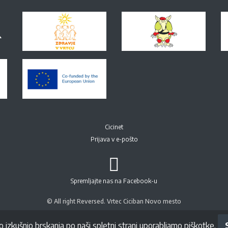
Cicinet
Prijava v e-pošto
Spremljajte nas na Facebook-u
© All right Reversed. Vrtec Ciciban Novo mesto
o izkušnjo brskanja po naši spletni strani uporabljamo piškotke.