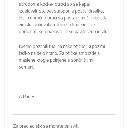
stiroporne kocke- otroci so se kepali,
izdelovali stolpe, stiropor je postal drsalke,
les in obroči- obroči so postali smuči in čelada,
zimska pokrivala- otroci so kape in šale
pomerjali, se opazovali in se navdušeno igrali.
Nismo pozabili tudi na naše ptičke, ki pozimi
težko najdejo hrano. Za ptičke smo izdelali
maslene krogle polnjene s sončničnimi
semeni.
A.R in B.P.
Za pregled slik se morate prijaviti.