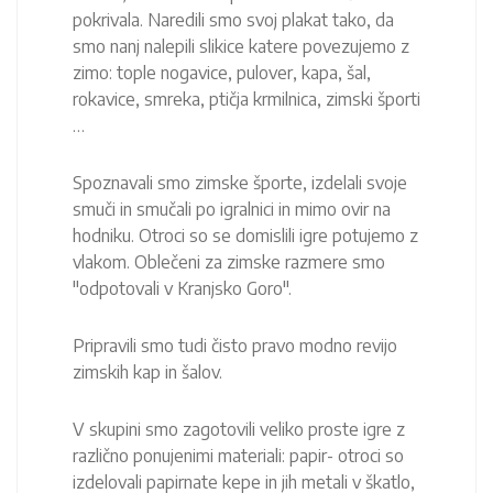
pokrivala. Naredili smo svoj plakat tako, da
smo nanj nalepili slikice katere povezujemo z
zimo: tople nogavice, pulover, kapa, šal,
rokavice, smreka, ptičja krmilnica, zimski športi
…
Spoznavali smo zimske športe, izdelali svoje
smuči in smučali po igralnici in mimo ovir na
hodniku. Otroci so se domislili igre potujemo z
vlakom. Oblečeni za zimske razmere smo
"odpotovali v Kranjsko Goro".
Pripravili smo tudi čisto pravo modno revijo
zimskih kap in šalov.
V skupini smo zagotovili veliko proste igre z
različno ponujenimi materiali: papir- otroci so
izdelovali papirnate kepe in jih metali v škatlo,