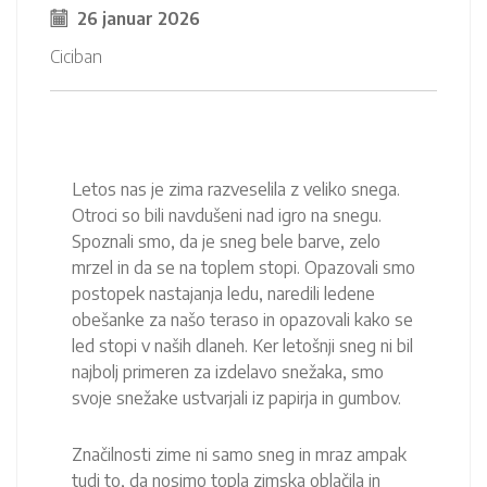
26 januar 2026
Ciciban
Letos nas je zima razveselila z veliko snega.
Otroci so bili navdušeni nad igro na snegu.
Spoznali smo, da je sneg bele barve, zelo
mrzel in da se na toplem stopi. Opazovali smo
postopek nastajanja ledu, naredili ledene
obešanke za našo teraso in opazovali kako se
led stopi v naših dlaneh. Ker letošnji sneg ni bil
najbolj primeren za izdelavo snežaka, smo
svoje snežake ustvarjali iz papirja in gumbov.
Značilnosti zime ni samo sneg in mraz ampak
tudi to, da nosimo topla zimska oblačila in