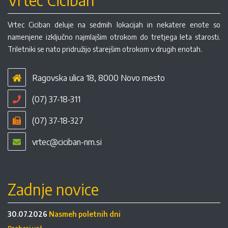
Vrtec Ciciban
Vrtec Ciciban deluje na sedmih lokacijah in nekatere enote so
namenjene izključno najmlajšim otrokom do tretjega leta starosti.
Triletniki se nato pridružijo starejšim otrokom v drugih enotah.
Ragovska ulica 18, 8000 Novo mesto
(07) 37-18-311
(07) 37-18-327
vrtec@ciciban-nm.si
Zadnje novice
30.07.2026
Nasmeh poletnih dni