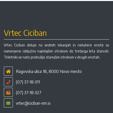
Vrtec Ciciban
Vrtec Ciciban deluje na sedmih lokacijah in nekatere enote so
namenjene izključno najmlajšim otrokom do tretjega leta starosti.
Triletniki se nato pridružijo starejšim otrokom v drugih enotah.
Ragovska ulica 18, 8000 Novo mesto
(07) 37-18-311
(07) 37-18-327
vrtec@ciciban-nm.si