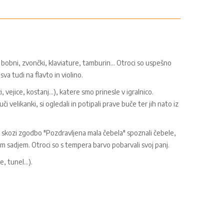
 bobni, zvončki, klaviature, tamburin... Otroci so uspešno
sva tudi na flavto in violino.
, vejice, kostanj...), katere smo prinesle v igralnico.
velikanki, si ogledali in potipali prave buče ter jih nato iz
skozi zgodbo "Pozdravljena mala čebela" spoznali čebele,
nim sadjem. Otroci so s tempera barvo pobarvali svoj panj.
, tunel...).