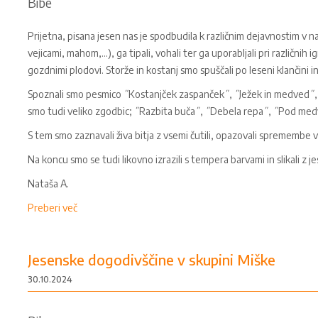
Bibe
Prijetna, pisana jesen nas je spodbudila k različnim dejavnostim v na
vejicami, mahom,...), ga tipali, vohali ter ga uporabljali pri različnih i
gozdnimi plodovi. Storže in kostanj smo spuščali po leseni klančini in 
Spoznali smo pesmico ˝Kostanjček zaspanček˝, ˝Ježek in medved˝, ug
smo tudi veliko zgodbic; ˝Razbita buča˝, ˝Debela repa˝, ˝Pod me
S tem smo zaznavali živa bitja z vsemi čutili, opazovali spremembe v n
Na koncu smo se tudi likovno izrazili s tempera barvami in slikali z j
Nataša A.
Preberi več
Jesenske dogodivščine v skupini Miške
30.10.2024