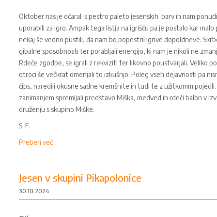
Oktober nas je očaral s pestro paleto jesenskih barv in nam ponudi
uporabili za igro. Ampak tega listja na igrišču pa je postalo kar mal
nekaj še vedno pustili, da nam bo popestril igrive dopoldneve. Skrbeli
gibalne sposobnosti ter porabljali energijo, ki nam je nikoli ne zma
Rdeče zgodbe, se igrali z rekviziti ter likovno poustvarjali. Veliko po
otroci še večkrat omenjali to izkušnjo. Poleg vseh dejavnosti pa nism
čips, naredili okusne sadne kremšnite in tudi te z užitkomm pojedli.
zanimanjem spremljali predstavo Miška, medved in rdeči balon v izv
druženju s skupino Miške.
S. F.
Preberi več
Jesen v skupini Pikapolonice
30.10.2024