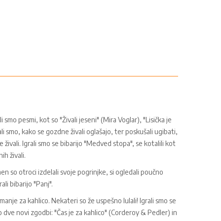
mo pesmi, kot so "Živali jeseni" (Mira Voglar), "Lisička je
li smo, kako se gozdne živali oglašajo, ter poskušali ugibati,
živali. Igrali smo se bibarijo "Medved stopa", se kotalili kot
ih živali.
n so otroci izdelali svoje pogrinjke, si ogledali poučno
li bibarijo "Panj".
manje za kahlico. Nekateri so že uspešno lulali! Igrali smo se
i smo dve novi zgodbi: "Čas je za kahlico" (Corderoy & Pedler) in