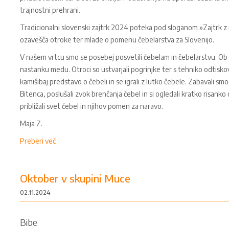
trajnostni prehrani.
Tradicionalni slovenski zajtrk 2024 poteka pod sloganom »Zajtrk z
ozavešča otroke ter mlade o pomenu čebelarstva za Slovenijo.
V našem vrtcu smo se posebej posvetili čebelam in čebelarstvu. Ob s
nastanku medu. Otroci so ustvarjali pogrinjke ter s tehniko odtiskovan
kamišibaj predstavo o čebeli in se igrali z lutko čebele. Zabavali smo
Bitenca, poslušali zvok brenčanja čebel in si ogledali kratko risank
približali svet čebel in njihov pomen za naravo.
Maja Z.
Preberi več
Oktober v skupini Muce
02.11.2024
Bibe