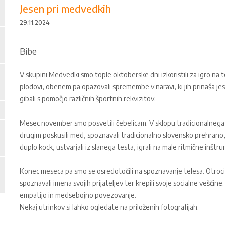
Jesen pri medvedkih
29.11.2024
Bibe
V skupini Medvedki smo tople oktoberske dni izkoristili za igro na ter
plodovi, obenem pa opazovali spremembe v naravi, ki jih prinaša jes
gibali s pomočjo različnih športnih rekvizitov.
Mesec november smo posvetili čebelicam. V sklopu tradicionalnega
drugim poskusili med, spoznavali tradicionalno slovensko prehrano, iz
duplo kock, ustvarjali iz slanega testa, igrali na male ritmične inštru
Konec meseca pa smo se osredotočili na spoznavanje telesa. Otroci so
spoznavali imena svojih prijateljev ter krepili svoje socialne veščin
empatijo in medsebojno povezovanje.
Nekaj utrinkov si lahko ogledate na priloženih fotografijah.