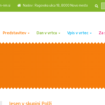
n-nm.si
Naslov : Ragovska ulica 18, 8000 Novo mesto
Predstavitev
Dan v vrtcu
Vpis v vrtec
Za 
Jesen v skupini Polži