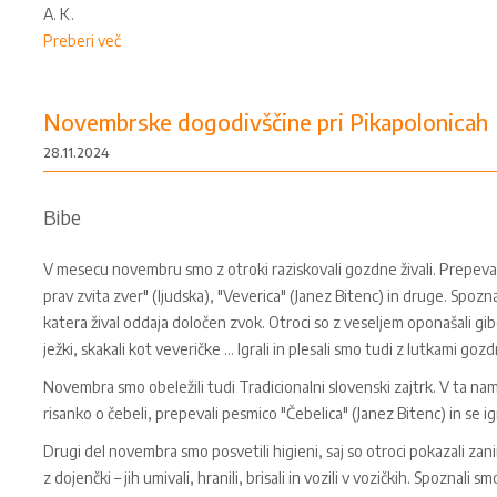
A. K.
Preberi več
Novembrske dogodivščine pri Pikapolonicah
28.11.2024
Bibe
V mesecu novembru smo z otroki raziskovali gozdne živali. Prepevali s
prav zvita zver" (ljudska), "Veverica" (Janez Bitenc) in druge. Spozna
katera žival oddaja določen zvok. Otroci so z veseljem oponašali gibe 
ježki, skakali kot veveričke ... Igrali in plesali smo tudi z lutkami gozdn
Novembra smo obeležili tudi Tradicionalni slovenski zajtrk. V ta name
risanko o čebeli, prepevali pesmico "Čebelica" (Janez Bitenc) in se igra
Drugi del novembra smo posvetili higieni, saj so otroci pokazali zani
z dojenčki – jih umivali, hranili, brisali in vozili v vozičkih. Spoznal