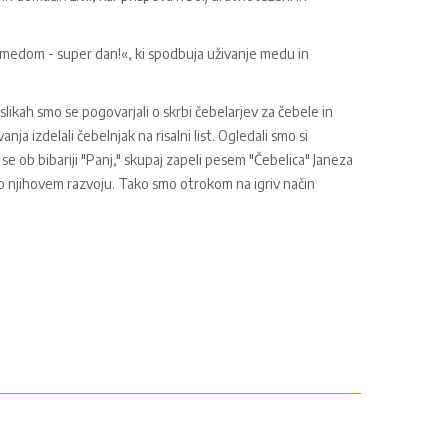
 medom - super dan!«, ki spodbuja uživanje medu in
likah smo se pogovarjali o skrbi čebelarjev za čebele in
ja izdelali čebelnjak na risalni list. Ogledali smo si
 se ob bibariji "Panj," skupaj zapeli pesem "Čebelica" Janeza
o o njihovem razvoju. Tako smo otrokom na igriv način