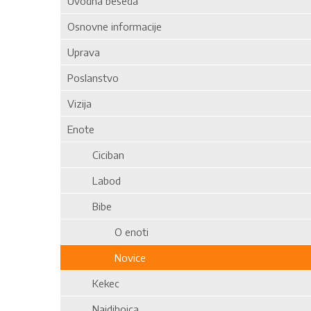
Uvodna beseda
Osnovne informacije
Uprava
Poslanstvo
Vizija
Enote
Ciciban
Labod
Bibe
O enoti
Novice
Kekec
Najdihojca