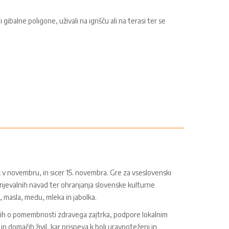
gibalne poligone, uživali na igrišču ali na terasi ter se
ek v novembru, in sicer 15. novembra. Gre za vseslovenski
njevalnih navad ter ohranjanja slovenske kulturne
a, masla, medu, mleka in jabolka.
ših o pomembnosti zdravega zajtrka, podpore lokalnim
n domačih živil, kar prispeva k bolj uravnoteženi in