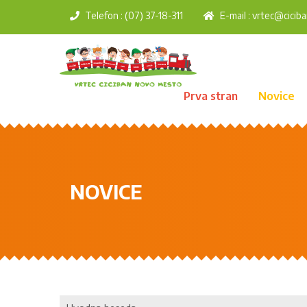
Telefon : (07) 37-18-311
E-mail :
vrtec@ciciba
Prva stran
Novice
NOVICE