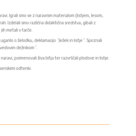
ravi. Igrali smo se z naravnim materialom (listjem, lesom,
grah. Izdelali smo različna didaktična sredstva, gibali z
jih metali v tarče.
anlo o želodku, deklamacijo ˝Ježek in listje˝. Spoznali
dvedovim dežnikom˝.
aravi, poimenovali živa bitja ter razvrščali plodove in listje.
esenskimi odtenki.