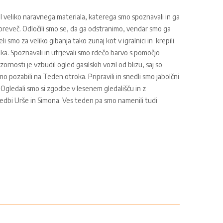
l veliko naravnega materiala, katerega smo spoznavali in ga
o preveč. Odločili smo se, da ga odstranimo, vendar smo ga
 smo za veliko gibanja tako zunaj kot v igralnici in krepili
njka. Spoznavali in utrjevali smo rdečo barvo s pomočjo
zornosti je vzbudil ogled gasilskih vozil od blizu, saj so
o pozabili na Teden otroka. Pripravili in snedli smo jabolčni
 Ogledali smo si zgodbe v lesenem gledališču in z
edbi Urše in Simona. Ves teden pa smo namenili tudi