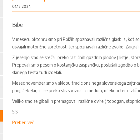
01.12.2024
Bibe
V mesecu oktobru smo pri Polžih spoznavali različna glasbila, kot so
usvajali motorične spretnosti ter spoznavali različne zvoke. Zaigrali 
Z jesenjo smo se srečali preko različnih gozdnih plodov ( listje, storži
Prepevali smo pesem o kostanjčku zaspančku, poslušali zgodbo o buči 
slanega testa tudi izdelali.
Mesec november smo v sklopu tradicionalnega slovenskega zajtrka 
panj, čebelarja... se preko slik spoznali z medom, mlekom ter različ
Veliko smo se gibali in premagovali različne ovire ( tobogan, stopnice
S.S.
Preberi več