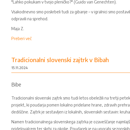
"Lahko pokukam v tvojo pleničko?" (Guido van Genechten).
Vsakodnevno smo poskrbeli tudi za gibanje – v igralnici smo postavili 
odpravili na sprehod.
Maja Z.
Preberi več
Tradicionalni slovenski zajtrk v Bibah
15.11.2024
Bibe
Tradicionalni slovenski zajtrk smo tudi letos obeležili na tretji pet
projekt, ki poudarja pomen lokalno pridelane hrane, zdravih prehra
dediščine. Zajtrk je sestavljen iz lokalnih, slovenskih sestavin: kruh
Namen tradicionalnega slovenskega zajtrka je ozaveščanje najmlaj
pridelovalcem ter skrbi za okolje. Poudarek je na uporabi sezonskih i