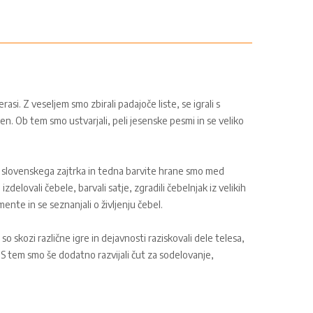
asi. Z veseljem smo zbirali padajoče liste, se igrali s
en. Ob tem smo ustvarjali, peli jesenske pesmi in se veliko
 slovenskega zajtrka in tedna barvite hrane smo med
delovali čebele, barvali satje, zgradili čebelnjak iz velikih
mente in se seznanjali o življenju čebel.
 skozi različne igre in dejavnosti raziskovali dele telesa,
e. S tem smo še dodatno razvijali čut za sodelovanje,