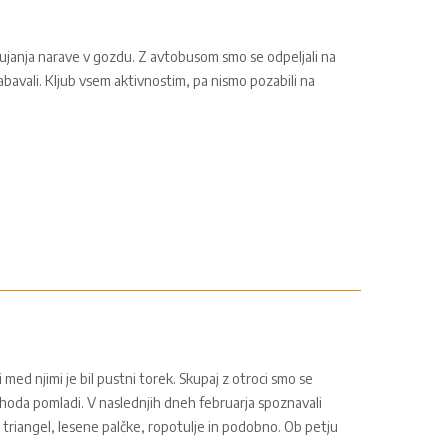
ujanja narave v gozdu. Z avtobusom smo se odpeljali na
zabavali. Kljub vsem aktivnostim, pa nismo pozabili na
 med njimi je bil pustni torek. Skupaj z otroci smo se
prihoda pomladi. V naslednjih dneh februarja spoznavali
li triangel, lesene palčke, ropotulje in podobno. Ob petju