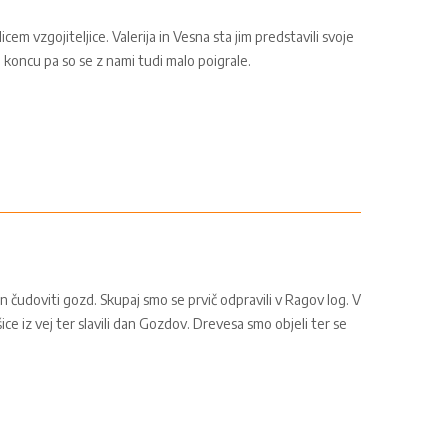
cem vzgojiteljice. Valerija in Vesna sta jim predstavili svoje
b koncu pa so se z nami tudi malo poigrale.
n čudoviti gozd. Skupaj smo se prvič odpravili v Ragov log. V
šice iz vej ter slavili dan Gozdov. Drevesa smo objeli ter se