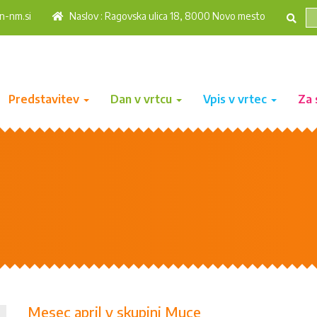
n-nm.si
Naslov : Ragovska ulica 18, 8000 Novo mesto
Predstavitev
Dan v vrtcu
Vpis v vrtec
Za 
Mesec april v skupini Muce