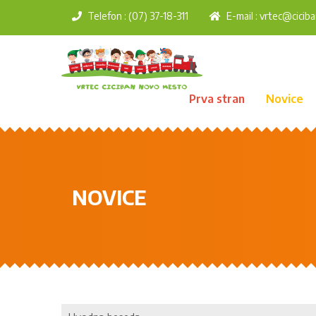
Telefon : (07) 37-18-311
E-mail :
vrtec@ciciba
Prva stran
Novice
NOVICE