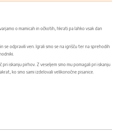
ovarjamo o mamicah in očkotih, hkrati pa lahko vsak dan
in se odpravili ven. Igrali smo se na igrišču ter na sprehodih
ohodniki.
č pri iskanju pirhov. Z veseljem smo mu pomagali pri iskanju
 takrat, ko smo sami izdelovali velikonočne pisanice.