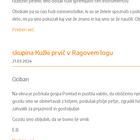
različnih pesmic smo dodali tudi spremljavo teh instrumentov.
Obiskale pa so nas tudi osnovnošolke, ki so se želele spoznati s pokli
delo, mi pa smo pokazali kaj vse že znano in kaj smo se že naučili. O
Preberi več
skupina Kužki prvič v Ragovem logu
21.03.2024
Ciciban
Na okna je potrkala gospa Pomlad in pustila vabilo, da obiščemo nje
gozdu smo se obmetavali z listjem, poslušali ptičje petje, zgradili hi
zahvalili za prijaznost in gostoljubje.
Gozdu smo obljubili, da se bomo še vrnili.
E.B.