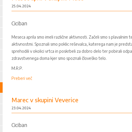
25.04.2024
Ciciban
Meseca aprila smo imeli različne aktivnosti. Začeli smo s plavalnim 
aktivnostmi. Spoznali smo poklic reševalca, katerega nam je predsta
sprehodili v okolici vrtca in poskrbeli za dobro delo ter pobirali odp
zdravstvenega doma kjer smo spoznali človeško telo.
M.R.P.
Preberi več
Marec v skupini Veverice
23.04.2024
Ciciban