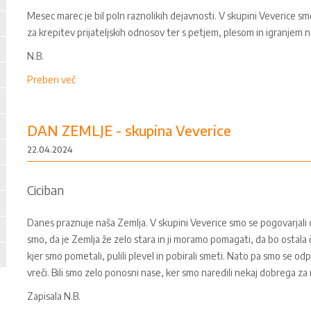
Mesec marec je bil poln raznolikih dejavnosti. V skupini Veverice smo 
za krepitev prijateljskih odnosov ter s petjem, plesom in igranjem n
N.B.
Preberi več
DAN ZEMLJE - skupina Veverice
22.04.2024
Ciciban
Danes praznuje naša Zemlja. V skupini Veverice smo se pogovarjali o
smo, da je Zemlja že zelo stara in ji moramo pomagati, da bo ostala č
kjer smo pometali, pulili plevel in pobirali smeti. Nato pa smo se od
vreči. Bili smo zelo ponosni nase, ker smo naredili nekaj dobrega za 
Zapisala N.B.