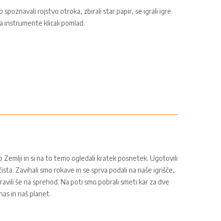
spoznavali rojstvo otroka, zbirali star papir, se igrali igre
a instrumente klicali pomlad.
 Zemlji in si na to temo ogledali kratek posnetek. Ugotovili
ista. Zavihali smo rokave in se sprva podali na naše igrišče,
pravili še na sprehod. Na poti smo pobrali smeti kar za dve
nas in naš planet.