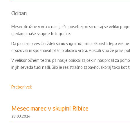
Ciciban
Mesec družine v vrtcu nam je še posebej pri srcu, saj se veliko pog
gledamo naše skupne fotografije.
Da pa nismo ves čas ždeli samo v igralnici, smo izkoristili lepo vreme 
opazovali in spoznavali bližnjo okolico vrtca. Postali smo že pravi p
V velikonočnem tednu pa nas je obiskal zajček in nas prosil za pomo
in jih seveda tudi našli. Bilo je res strašno zabavno, skoraj tako kot
Preberi več
Mesec marec v skupini Ribice
28.03.2024