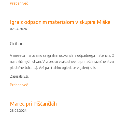
Preberi več
Igra z odpadnim materialom v skupini Miške
02.04.2024
Ciciban
V mesecu marcu smo se igrali in ustvarjali iz odpadnega materiala. Otr
najrazličnejših stvari. V vrtec so vsakodnevno prinašali različne stvar
plastične tulce,...). Več pa si lahko ogledate v galeriji slik.
Zapisala S.B.
Preberi več
Marec pri Piščančkih
28.03.2024