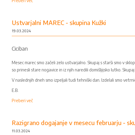
Preberi več
Ustvarjalni MAREC - skupina Kužki
19.03.2024
Ciciban
Mesec marec smo začeli zelo ustvarjalno. Skupaj s starši smo v sklop
so prinesli stare nogavice in iz njih naredili domišljijsko lutko. Skupaj 
V naslednjih dneh smo izpeljali tudi tehniški dan. Izdelali smo vetrn
E.B.
Preberi več
Razigrano dogajanje v mesecu februarju - sk
11.03.2024