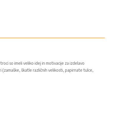
oci so imeli veliko idej in motivacije za izdelavo
i (zamaške, škatle različnih velikosti, papirnate tulce,