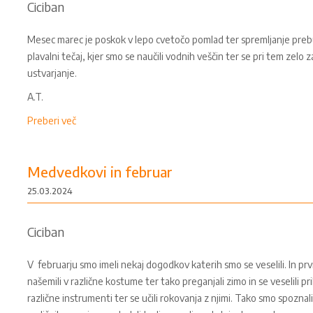
Ciciban
Mesec marec je poskok v lepo cvetočo pomlad ter spremljanje preb
plavalni tečaj, kjer smo se naučili vodnih veščin ter se pri tem zelo 
ustvarjanje.
A.T.
Preberi več
Medvedkovi in februar
25.03.2024
Ciciban
V februarju smo imeli nekaj dogodkov katerih smo se veselili. In prvi
našemili v različne kostume ter tako preganjali zimo in se veselili 
različne instrumenti ter se učili rokovanja z njimi. Tako smo spozna