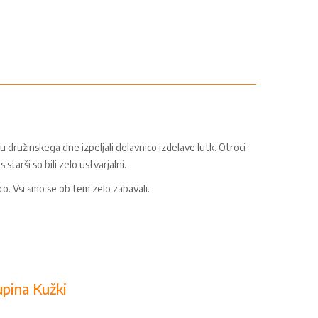
u družinskega dne izpeljali delavnico izdelave lutk. Otroci
s starši so bili zelo ustvarjalni.
ico. Vsi smo se ob tem zelo zabavali.
upina Kužki