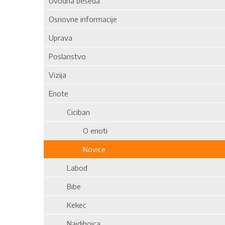
Uvodna beseda
Osnovne informacije
Uprava
Poslanstvo
Vizija
Enote
Ciciban
O enoti
Novice
Labod
Bibe
Kekec
Najdihojca