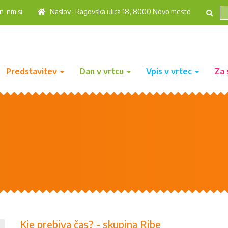
n-nm.si
Naslov : Ragovska ulica 18, 8000 Novo mesto
Predstavitev
Dan v vrtcu
Vpis v vrtec
Za 
Kje prebiva čas? - skupina Ribe