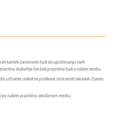
rati kanček čarobnosti tudi ob upoštevanju vseh
adventno doživetje čim bolj praznično tudi v našem mestu.
to ustvarile unikatne poslikave na lesenih okraskih. Danes
ili po našem praznično okrašenem mestu.