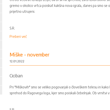
gremo v okolico vrtca poiskat kakšna nova igrala, danes pa smo se o
prijetno utrujeni.
S.R.
Preberi več
Miške - november
12.01.2022
Ciciban
Pri "Miškovih" smo se veliko pogovarjali o človeškem telesu in kako
sprehod do Ragovega loga, kjer smo poiskali čebelnjak. Ob vrnitvi v 
S.R.