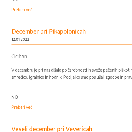
Preberi več
December pri Pikapolonicah
12.01.2022
Ciciban
V decembru je pri nas dišalo po čarobnosti in sveže pečenih piškotih. 
smrečico, igralnico in hodnik. Pod jelko smo poslušali zgodbe in pravlj
N.B.
Preberi več
Veseli december pri Vevericah