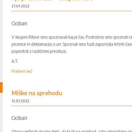
27.01.2022
Ciciban
V skupini Ribice smo spoznavali kaj je čas. Podrobno smo spoznali razl
pesmice in deklamacijo o uri. Spoznali smo tudi zaporedja letnih č
popestrili z različnimi preizkusi.
A.T.
Preberi več
Miške na sprehodu
12.01.2022
Ciciban
Otroci večkrat izrazijo željo, da bi šli na sprehod, zato izkoristimo 