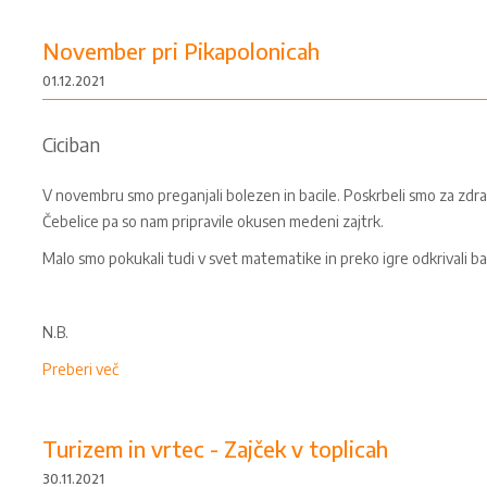
November pri Pikapolonicah
01.12.2021
Ciciban
V novembru smo preganjali bolezen in bacile. Poskrbeli smo za zdrav
Čebelice pa so nam pripravile okusen medeni zajtrk.
Malo smo pokukali tudi v svet matematike in preko igre odkrivali bar
N.B.
Preberi več
Turizem in vrtec - Zajček v toplicah
30.11.2021