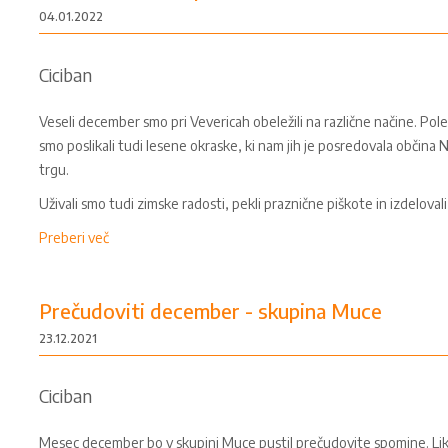
04.01.2022
Ciciban
Veseli december smo pri Vevericah obeležili na različne načine. Poleg
smo poslikali tudi lesene okraske, ki nam jih je posredovala občina
trgu.
Uživali smo tudi zimske radosti, pekli praznične piškote in izdeloval
Preberi več
Prečudoviti december - skupina Muce
23.12.2021
Ciciban
Mesec december bo v skupini Muce pustil prečudovite spomine. Liko