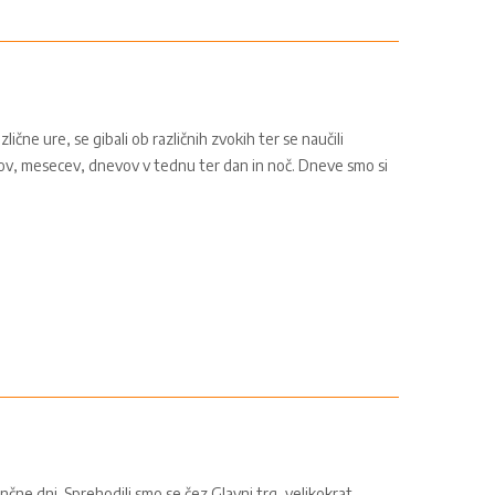
ične ure, se gibali ob različnih zvokih ter se naučili
asov, mesecev, dnevov v tednu ter dan in noč. Dneve smo si
sončne dni. Sprehodili smo se čez Glavni trg, velikokrat