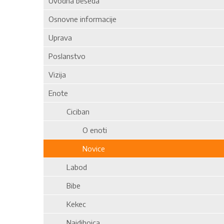
Uvodna beseda
Osnovne informacije
Uprava
Poslanstvo
Vizija
Enote
Ciciban
O enoti
Novice
Labod
Bibe
Kekec
Najdihojca