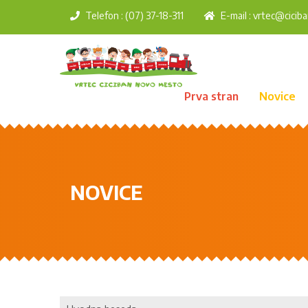
Telefon : (07) 37-18-311
E-mail :
vrtec@ciciba
Prva stran
Novice
NOVICE