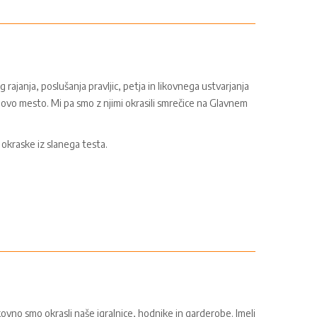
 rajanja, poslušanja pravljic, petja in likovnega ustvarjanja
 Novo mesto. Mi pa smo z njimi okrasili smrečice na Glavnem
i okraske iz slanega testa.
vno smo okrasli naše igralnice, hodnike in garderobe. Imeli