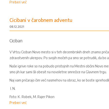
Preberi več
Cicibani v čarobnem adventu
08.12.2021
Ciciban
V Vrtcu Ciciban Novo mesto si v teh decembrskih dneh znamo priča
zdravstvenih ukrepov. Po svojih močeh pa smo se potrudili, da bo 
Naše igrive roke so na pobudo pristojnih na Mestni občini Novo mes
smo jih kar sami šli obesit na novoletne smrečice na Glavnem trgu.
Naj vam pričarajo čim več nasmehov na obraz, ko se boste sprehod
I. N.
Foto: K. Robek, M. Rajer Pikon
Preberi več