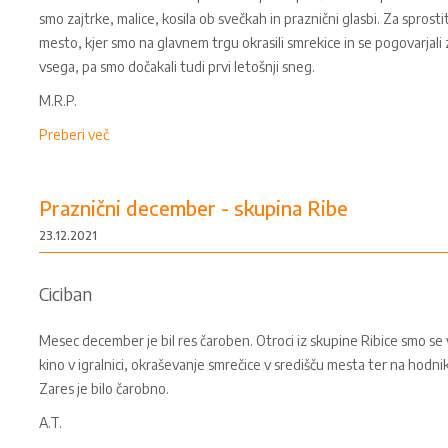
smo zajtrke, malice, kosila ob svečkah in praznični glasbi. Za sprostit
mesto, kjer smo na glavnem trgu okrasili smrekice in se pogovarjali z 
vsega, pa smo dočakali tudi prvi letošnji sneg.
M.R.P.
Preberi več
Praznični december - skupina Ribe
23.12.2021
Ciciban
Mesec december je bil res čaroben. Otroci iz skupine Ribice smo se v
kino v igralnici, okraševanje smrečice v središču mesta ter na hodnik
Zares je bilo čarobno.
A.T.