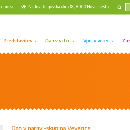
n-nm.si
Naslov : Ragovska ulica 18, 8000 Novo mesto
Predstavitev
Dan v vrtcu
Vpis v vrtec
Za 
Dan v naravi-skupina Veverice