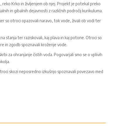
, reko Krko in življenjem ob njej. Projekt je potekal preko
nih in gibalnih dejavnosti z različnih področij kurikuluma.
jer so otroci opazovali naravo, tok vode, živali ob vodi ter
 stanja ter raziskovali, kaj plava in kaj potone. Otroci so
igre in zgodb spoznavali kroženje vode.
bi za ohranjanje čistih voda. Pogovarjali smo se o vplivih
kolja.
o otroci skozi neposredno izkušnjo spoznavali povezavo med