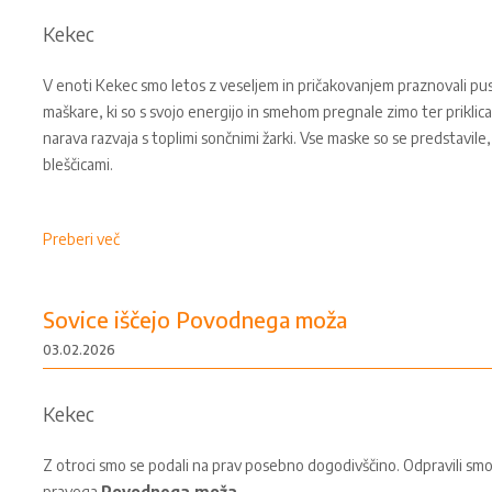
Kekec
V enoti Kekec smo letos z veseljem in pričakovanjem praznovali pust
maškare, ki so s svojo energijo in smehom pregnale zimo ter priklical
narava razvaja s toplimi sončnimi žarki. Vse maske so se predstavile,
bleščicami.
Preberi več
Sovice iščejo Povodnega moža
03.02.2026
Kekec
Z otroci smo se podali na prav posebno dogodivščino. Odpravili smo 
pravega
Povodnega moža
.