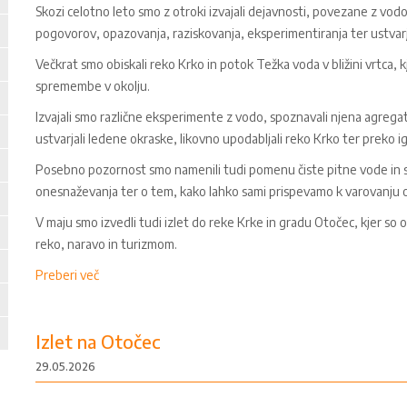
Skozi celotno leto smo z otroki izvajali dejavnosti, povezane z vodo
pogovorov, opazovanja, raziskovanja, eksperimentiranja ter ustvarjal
Večkrat smo obiskali reko Krko in potok Težka voda v bližini vrtca, k
spremembe v okolju.
Izvajali smo različne eksperimente z vodo, spoznavali njena agregatna
ustvarjali ledene okraske, likovno upodabljali reko Krko ter preko 
Posebno pozornost smo namenili tudi pomenu čiste pitne vode in skr
onesnaževanja ter o tem, kako lahko sami prispevamo k varovanju o
V maju smo izvedli tudi izlet do reke Krke in gradu Otočec, kjer s
reko, naravo in turizmom.
Preberi več
Izlet na Otočec
29.05.2026