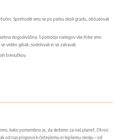
Otočec. Sprehodili smo se po parku okoli gradu, občudovali
 posebna dogodivščina. S pomočjo namigov vile Krke smo
 se veliko gibali, sodelovali in se zabavali.
epih trenutkov.
pomni, kako pomembno je, da skrbimo za naš planet. Otroci
ak od nas prispeva k čistejšemu in lepšemu okolju – od