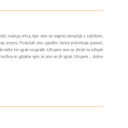
rišču našega vrtca, kjer smo se najprej okrepčali z zajtrkom,
kaj izzivov. Poslušali smo zgodbo Sonce potrebuje pomoč,
li račke ter igrali na igralih. Utrujeni smo se zbrali na odejah
hurčkov in gibalne igre, ki smo se jih igrali. Utrujeni , dobre