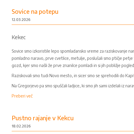
Sovice na potepu
12.03.2026
Kekec
Sovice smo izkoristile lepo spomladansko vreme za raziskovanje nar
pomladno naravo, prve cvetlice, metulje, poslušali smo ptičje petje 
gozd, kjer smo našli že prve znanilce pomladi in si jih pobližje pogleda
Raziskovali smo tudi Novo mesto, in sicer smo se sprehodili do Kapi
Na Gregorjevo pa smo spuščali ladjice, ki smo jih sami izdelali iz nar
Preberi več
Pustno rajanje v Kekcu
18.02.2026