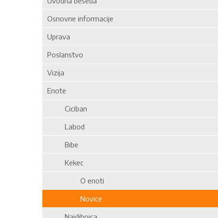
Uvodna beseda
Osnovne informacije
Uprava
Poslanstvo
Vizija
Enote
Ciciban
Labod
Bibe
Kekec
O enoti
Novice
Najdihojca