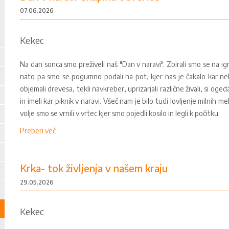
07.06.2026
Kekec
Na dan sonca smo preživeli naš "Dan v naravi". Zbirali smo se na ig
nato pa smo se pogumno podali na pot, kjer nas je čakalo kar ne
objemali drevesa, tekli navkreber, uprizarjali različne živali, si ogeda
in imeli kar piknik v naravi. Všeč nam je bilo tudi lovljenje milnih me
volje smo se vrnili v vrtec kjer smo pojedli kosilo in legli k počitku.
Preberi več
Krka- tok življenja v našem kraju
29.05.2026
Kekec