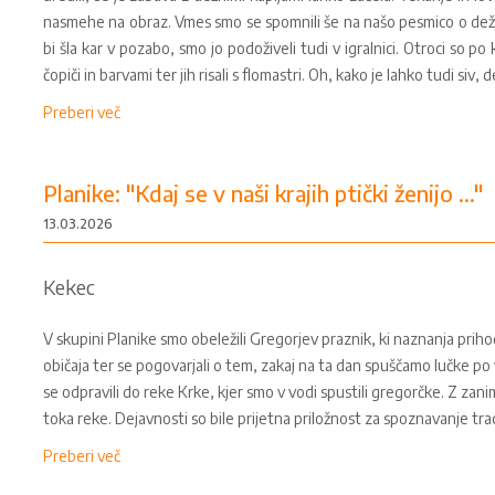
nasmehe na obraz. Vmes smo se spomnili še na našo pesmico o dežju
bi šla kar v pozabo, smo jo podoživeli tudi v igralnici. Otroci so po k
čopiči in barvami ter jih risali s flomastri. Oh, kako je lahko tudi si
Preberi več
Planike: "Kdaj se v naši krajih ptički ženijo ..."
13.03.2026
Kekec
V skupini Planike smo obeležili Gregorjev praznik, ki naznanja pri
običaja ter se pogovarjali o tem, zakaj na ta dan spuščamo lučke po
se odpravili do reke Krke, kjer smo v vodi spustili gregorčke. Z za
toka reke. Dejavnosti so bile prijetna priložnost za spoznavanje tra
Preberi več