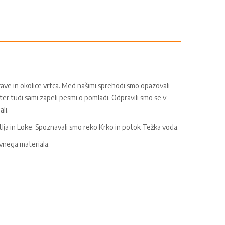
ave in okolice vrtca. Med našimi sprehodi smo opazovali
ter tudi sami zapeli pesmi o pomladi. Odpravili smo se v
li.
tlja in Loke. Spoznavali smo reko Krko in potok Težka voda.
avnega materiala.