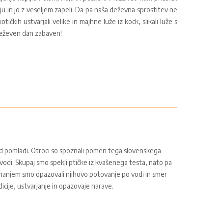
 in jo z veseljem zapeli. Da pa naša deževna sprostitev ne
otičkih ustvarjali velike in majhne luže iz kock, slikali luže s
v, deževen dan zabaven!
hod pomladi. Otroci so spoznali pomen tega slovenskega
 vodi. Skupaj smo spekli ptičke iz kvašenega testa, nato pa
nimanjem smo opazovali njihovo potovanje po vodi in smer
dicije, ustvarjanje in opazovaje narave.