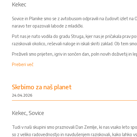
Kekec
Sovice in Planike smo se z avtobusom odpravili na čudovit izlet na 
naravo ter opazovali labode z mladički.
Pot nas je nato vodila do gradu Struga, kjer nas je pričakala prav
raziskovali okolico, reševali naloge in iskali skriti zaklad. Ob tem smo
Preživeli smo prijeten, igriv in sončen dan, poln novih doživetij in l
Preberi več
Skrbimo za naš planet
24.04.2026
Kekec, Sovice
Tudi v naši skupini smo praznovali Dan Zemlje, ki nas vsako leto s
so z veliko radovednostjo in navdušenjem raziskovali, kako lahko vs