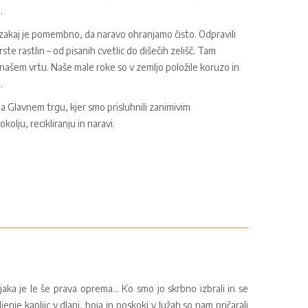
.
m, zakaj je pomembno, da naravo ohranjamo čisto. Odpravili
rste rastlin – od pisanih cvetlic do dišečih zelišč. Tam
a našem vrtu. Naše male roke so v zemljo položile koruzo in
.
 Glavnem trgu, kjer smo prisluhnili zanimivim
olju, recikliranju in naravi.
aka je le še prava oprema... Ko smo jo skrbno izbrali in se
jenje kapljic v dlani, hoja in poskoki v lužah so nam pričarali