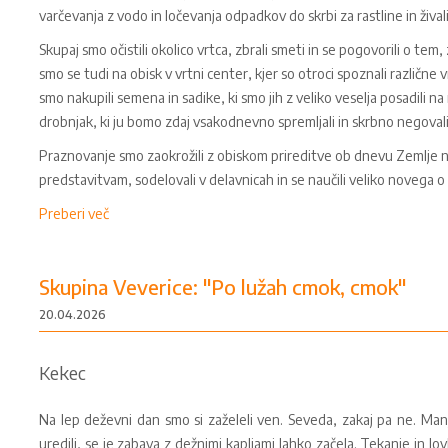
varčevanja z vodo in ločevanja odpadkov do skrbi za rastline in živali
Skupaj smo očistili okolico vrtca, zbrali smeti in se pogovorili o te
smo se tudi na obisk v vrtni center, kjer so otroci spoznali različne v
smo nakupili semena in sadike, ki smo jih z veliko veselja posadili n
drobnjak, ki ju bomo zdaj vsakodnevno spremljali in skrbno negovali
Praznovanje smo zaokrožili z obiskom prireditve ob dnevu Zemlje na
predstavitvam, sodelovali v delavnicah in se naučili veliko novega o ok
Preberi več
Skupina Veverice: "Po lužah cmok, cmok"
20.04.2026
Kekec
Na lep deževni dan smo si zaželeli ven. Seveda, zakaj pa ne. Manj
uredili, se je zabava z dežnimi kapljami lahko začela. Tekanje in lovl