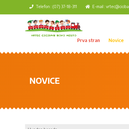
Telefon : (07) 37-18-311
E-mail :
vrtec@ciciba
Prva stran
Novice
NOVICE