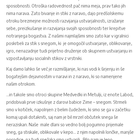
sposobnosti. Otroška radovednost pač nima meja, prav tako jih
nima narava. Zato bivanje in stiki z naravo, dajo predšolskemu
otroku brezmejne možnosti razvijanja ustvarjalnosti, izražanje
sebe, preizkušanje in razvijanja svojih sposobnosti ter krepitve
notranjega bogastva. Z našimi najmlajšimi smo zato kar v igralnici
poskrbeli za stik s snegom, ki je omogočil ustvarjanje, oblikovanje,
igro, nenazadnje tudi prijetno druženje ob skupnem ustvarjanju in
vzpostavljanju socialnih stikov z vrstniki.
Kaj damo lahko še več je razmišljanje, ki nas vodi k širjenju in še
bogatejšim dejavnostim v naravi in z naravo, ki so namenjene
našim otrokom.
...in takole smo otroci skupine Medvedki in Metulji, iz enote Labod,
pridobivali prve izkušnje z darovi babice Zime – snegom. Strmeli
smo v kotiček, napolnjen z belim čudežem, ki smo se ga v začetku
komaj upali dotakniti, saj nam je bil mrzel občutek snega še
neraziskan. Naše male dlani so vedno bolj pogumno prijemale
sneg, ga stiskale, oblikovale v kepo... z njim napolnili lončke, manjše
posodice, pa tudi snežaka smo ustvarili...Bilo nam je lepo.