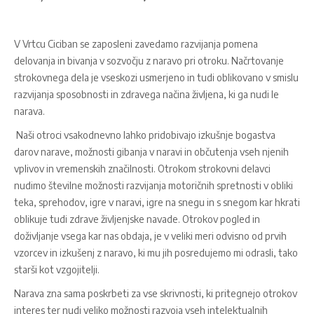
V Vrtcu Ciciban se zaposleni zavedamo razvijanja pomena
delovanja in bivanja v sozvočju z naravo pri otroku. Načrtovanje
strokovnega dela je vseskozi usmerjeno in tudi oblikovano v smislu
razvijanja sposobnosti in zdravega načina življena, ki ga nudi le
narava.
Naši otroci vsakodnevno lahko pridobivajo izkušnje bogastva
darov narave, možnosti gibanja v naravi in občutenja vseh njenih
vplivov in vremenskih značilnosti. Otrokom strokovni delavci
nudimo številne možnosti razvijanja motoričnih spretnosti v obliki
teka, sprehodov, igre v naravi, igre na snegu in s snegom kar hkrati
oblikuje tudi zdrave življenjske navade. Otrokov pogled in
doživljanje vsega kar nas obdaja, je v veliki meri odvisno od prvih
vzorcev in izkušenj z naravo, ki mu jih posredujemo mi odrasli, tako
starši kot vzgojitelji.
Narava zna sama poskrbeti za vse skrivnosti, ki pritegnejo otrokov
interes ter nudi veliko možnosti razvoja vseh intelektualnih