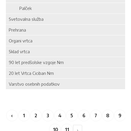
Palček
Svetovalna služba
Prehrana
Organi vrtca
Sklad vrtca
90 let predšolske vzgoje Nm
20 let Vrtca Ciciban Nm
Varstvo osebnih podatkov
‹
1
2
3
4
5
6
7
8
9
10
11
›