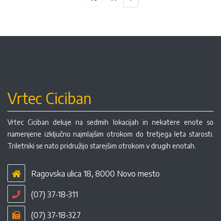
Vrtec Ciciban
Vrtec Ciciban deluje na sedmih lokacijah in nekatere enote so
namenjene izključno najmlajšim otrokom do tretjega leta starosti.
Triletniki se nato pridružijo starejšim otrokom v drugih enotah.
Ragovska ulica 18, 8000 Novo mesto
(07) 37-18-311
(07) 37-18-327