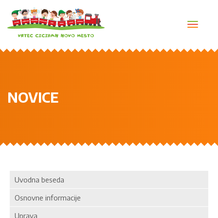
Toggl
navig
NOVICE
Uvodna beseda
Osnovne informacije
Uprava