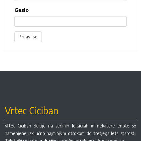
Geslo
Prijavi se
Vrtec Ciciban
Vrtec Ciciban deluje na sedmih lokacijah in nekatere enote so
namenjene izključno najmlajšim otrokom do tretjega leta starosti.
Triletniki se nato pridružijo starejšim otrokom v drugih enotah.