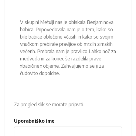
V skupini Metulji nas je obiskala Benjaminova
babica. Pripovedovala nam je o tem, kako so
bile babice oblečene včasih in kako so svojim
vnučkom prebirale pravljice ob mrzlih zimskih
večerih. Prebrala nam je pravljico Lahko noč za
medveda in za konec še razdelila prave
»babičine« objeme. Zahvaljujemo se ji za
čudovito dopoldne.
Za pregled slik se morate prijaviti.
Uporabniško ime