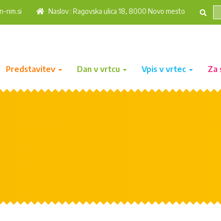
n-nm.si
Naslov : Ragovska ulica 18, 8000 Novo mesto
Predstavitev
Dan v vrtcu
Vpis v vrtec
Za 