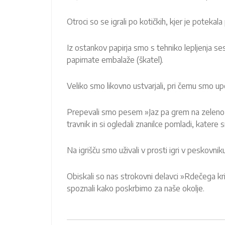
Otroci so se igrali po kotičkih, kjer je potekal
Iz ostankov papirja smo s tehniko lepljenja sest
papirnate embalaže (škatel).
Veliko smo likovno ustvarjali, pri čemu smo upor
Prepevali smo pesem »Jaz pa grem na zeleno tr
travnik in si ogledali znanilce pomladi, katere 
Na igrišču smo uživali v prosti igri v peskovn
Obiskali so nas strokovni delavci »Rdečega kri
spoznali kako poskrbimo za naše okolje.