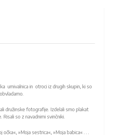
ika umivalnica in otroci iz drugih skupin, ki so
o obvladamo.
i družinske fotografije. Izdelali smo plakat
 Risali so z navadnimi svinčniki.
 očka«, »Moja sestrica«, »Moja babica« . . .