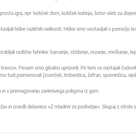
a prosta igra, npr. kotiček dom, kotiček kuhinja, šotor-skrb za dojen
avljali hiške različnih velikosti. Hiške smo sestavljali s pomočjo le
abljali različne tehnike: barvanje, striženje, rezanje, mečkanje, lep
avco«. Pesem smo gibalno uprizorili. Pri tem so nastajali čudoviti
smo tudi poimenovali (zvonček, trobentica, žafran, spominčica, vijoli
iku in v premagovanju zanimivega poligona iz gum.
ža« in izvedli delavnico »Z mladimi za podnebje«. Skupaj z otroki s