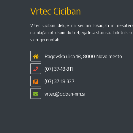
Vrtec Ciciban
Vrtec Ciciban deluje na sedmih lokacijah in nekate
najmlajšim otrokom do tretjega leta starosti. Triletniki 
v drugih enotah.
Ragovska ulica 18, 8000 Novo mesto
(07) 37-18-311
(07) 37-18-327
vrtec@ciciban-nm.si