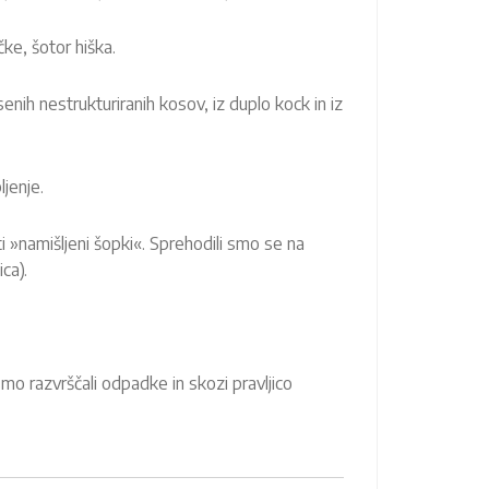
čke, šotor hiška.
senih nestrukturiranih kosov, iz duplo kock in iz
ljenje.
 »namišljeni šopki«. Sprehodili smo se na
ca).
mo razvrščali odpadke in skozi pravljico