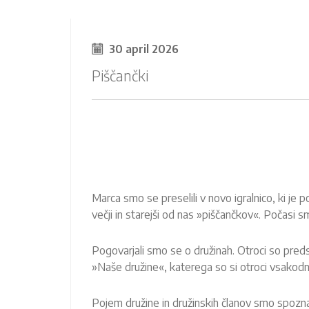
30 april 2026
Piščančki
Marca smo se preselili v novo igralnico, ki je po
večji in starejši od nas »piščančkov«. Počasi s
Pogovarjali smo se o družinah. Otroci so preds
»Naše družine«, katerega so si otroci vsakodnev
Pojem družine in družinskih članov smo spoznav