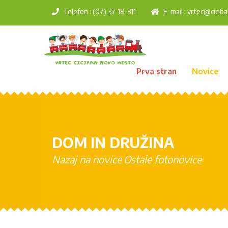
Telefon : (07) 37-18-311
E-mail :
vrtec@ciciba
Prva stran
Novice
DOM IN DRUŽINA
Nazaj na novice
Ostale fotonovice