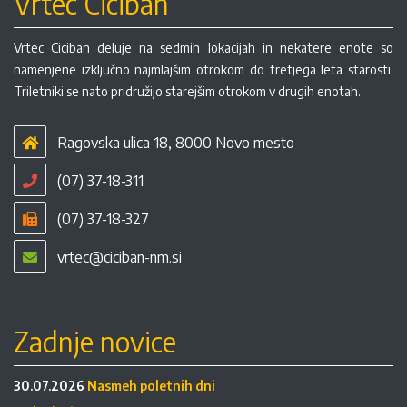
Vrtec Ciciban
Vrtec Ciciban deluje na sedmih lokacijah in nekatere enote so
namenjene izključno najmlajšim otrokom do tretjega leta starosti.
Triletniki se nato pridružijo starejšim otrokom v drugih enotah.
Ragovska ulica 18, 8000 Novo mesto
(07) 37-18-311
(07) 37-18-327
vrtec@ciciban-nm.si
Zadnje novice
30.07.2026
Nasmeh poletnih dni