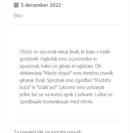
5 december 2022
Bibe
Otroci so spoznali nekaj živali, ki živijo v naših
gozdovih. Ogledali smo si posnetke in
opazovali, kako se gibajo in oglašajo. Ob
deklamaciji "Medo stopa" smo ritmično izvedli
gibanje živali. Spoznali smo zgodbici "Razbita
buča" in "Važič jež". Likovno smo ustvarjali
ježke ter se na koncu igrali z lutkami. Lutke so
spodbujale komunikacijo med otroki.
Za pregled slik se morate prijaviti.