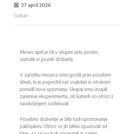
27 april 2026
Ciciban
Mesec april je bil v skupini zelo pester,
raznolik in povnih doživetij.
V začetku meseca smo gostili prav poseben
obisk, ki je popestril naš vsakdan in otrokom
ponudil nova spoznanja. Skupaj smo izvajali
zanimive eksperimente, ob katerih so otroci z
navdušenjem sodelovali.
Posebno doživetje je bilo tudi spoznavanje
paličnjakov. Otroci so jih lahko opazovali od
blizu, so se pa tudi opogumili in z njimi