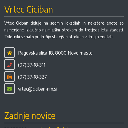
Vrtec Ciciban
Vrtec Ciciban deluje na sedmih lokacijah in nekatere enote so
namenjene izključno najmlajšim otrokom do tretjega leta starosti.
Triletniki se nato pridružijo starejšim otrokom v drugih enotah.
Ragovska ulica 18, 8000 Novo mesto
(07) 37-18-311
(07) 37-18-327
vrtec@ciciban-nm.si
Zadnje novice