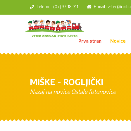
Telefon : (07) 37-18-311
E-mail :
vrtec@ciciba
Prva stran
Novice
MIŠKE - ROGLJIČKI
Nazaj na novice
Ostale fotonovice