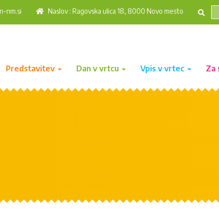
n-nm.si
Naslov : Ragovska ulica 18, 8000 Novo mesto
Predstavitev
Dan v vrtcu
Vpis v vrtec
Za 