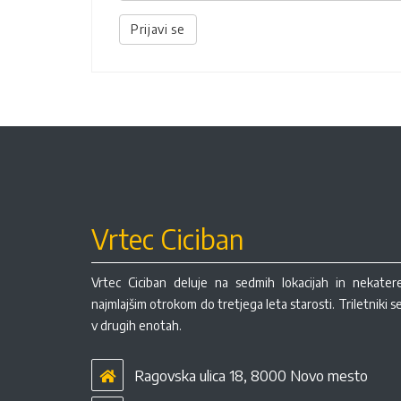
Prijavi se
Vrtec Ciciban
Vrtec Ciciban deluje na sedmih lokacijah in nekate
najmlajšim otrokom do tretjega leta starosti. Triletniki 
v drugih enotah.
Ragovska ulica 18, 8000 Novo mesto