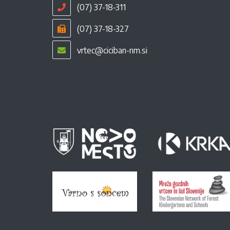
(07) 37-18-311
(07) 37-18-327
vrtec@ciciban-nm.si