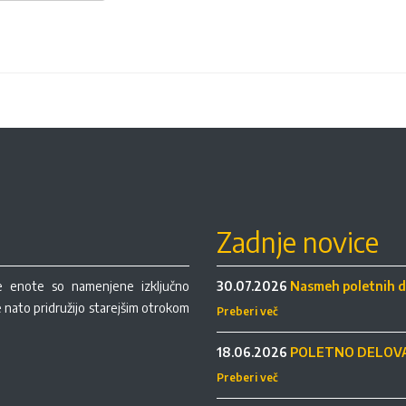
Zadnje novice
re enote so namenjene izključno
30.07.2026
Nasmeh poletnih d
se nato pridružijo starejšim otrokom
Preberi več
18.06.2026
POLETNO DELOVA
Preberi več