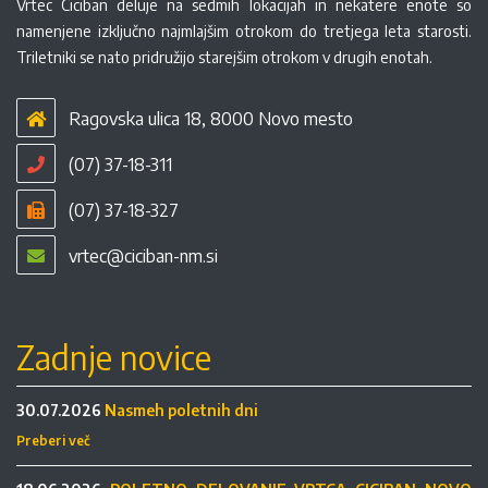
Vrtec Ciciban deluje na sedmih lokacijah in nekatere enote so
namenjene izključno najmlajšim otrokom do tretjega leta starosti.
Triletniki se nato pridružijo starejšim otrokom v drugih enotah.
Ragovska ulica 18, 8000 Novo mesto
(07) 37-18-311
(07) 37-18-327
vrtec@ciciban-nm.si
Zadnje novice
30.07.2026
Nasmeh poletnih dni
Preberi več