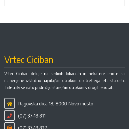
Vrtec Ciciban
Vrtec Ciciban deluje na sedmih lokacijah in nekatere enote so
namenjene izključno najmlajšim otrokom do tretjega leta starosti.
Triletniki se nato pridružijo starejšim otrokom v drugih enotah.
Ragovska ulica 18, 8000 Novo mesto
(07) 37-18-311
(07) 37-18-327