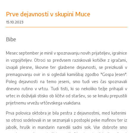
Prve dejavnosti v skupini Muce
15.10.2023
Bibe
Mesec september je minil v spoznavanju novih prijateljev, igralnice
in vzgojiteljev. Otroci so predvsem raziskovali kotičke z igračami,
izvajali plesne, likovne ter glasbene dejavnosti, se preizkusili v
premagovanju ovir in si ogledali kamišibaj zgodbo "Gospa Jesen".
Poleg dejavnosti na temo jeseni, smo tudi ves čas spoznavali
dnevno rutino v vrtcu. Tudi tisti, ki so nekoliko težje prihajali v
vrtec in doživljali stisko ob ličitvi od staršev, so se kmalu prepustili
prijetnemu vrvežu vrtčevskega vsakdana.
Prva polovica oktobra je bila pestra z dejavnostmi, med katerimi
so otroci sodelovali in se seznanjali s postopki peke mafinov ter iz
jabolk, hrušk in mandarin naredili sadni sok. Vse dobrote smo