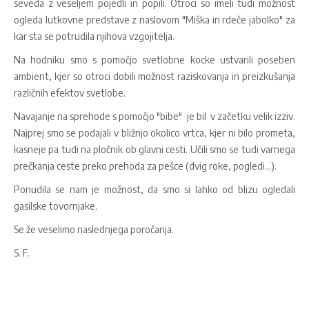
seveda z veseljem pojedli in popili. Otroci so imeli tudi možnost
ogleda lutkovne predstave z naslovom "Miška in rdeče jabolko" za
kar sta se potrudila njihova vzgojitelja.
Na hodniku smo s pomočjo svetlobne kocke ustvarili poseben
ambient, kjer so otroci dobili možnost raziskovanja in preizkušanja
različnih efektov svetlobe.
Navajanje na sprehode s pomočjo "bibe" je bil v začetku velik izziv.
Najprej smo se podajali v bližnjo okolico vrtca, kjer ni bilo prometa,
kasneje pa tudi na pločnik ob glavni cesti. Učili smo se tudi varnega
prečkanja ceste preko prehoda za pešce (dvig roke, pogledi...).
Ponudila se nam je možnost, da smo si lahko od blizu ogledali
gasilske tovornjake.
Se že veselimo naslednjega poročanja.
S. F.