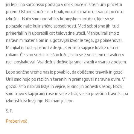
jih lepili na kartonsko podlago v obliki buče in s tem urili pincetni
prijem. Ostanek buče smo tipali, vonjali in nato ustvarjali po čutni
izkušnji. Bučo smo uporabili v kuhinjskem kotičku, kjer so se
pokazale naše kulinarične sposobnosti. Med seboj smo jih tudi
primerjali in jh uporabili kot telovadne uteži. Manipulirali smo z
naravnim materialom in ugotavljali izvor le tega, ga poimenovali.
Manjkal ni tudi sprehod v dežju, kjer smo kapljice lovili z usti in
rokami. Če smo srečali kakšno lužo, smo se z veseljem ustavili in v
njej poskakovali. Vsa dežna doživetja smo izrazili v risanju z ogljem.
Lepo sončno vreme nas je povabilo, da obiščemo travnik in gozd.
Urili smo hojo po različnih terenih in premagovali naravne ovire. V
gozdu smo nabirali listje in vejice, ki smo jih odnesli s seboj. Božali
smo travo s kapljicami rose in veje z listi, veliko površino travnika pa
izkoristili za lovljenje. Bilo nam je lepo.
S. F.
Preberi več