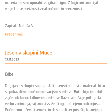
materialom smo uporabili za gibalno igro. Z žogicami smo ciljali
vanje ter se preizkusili v natančnosti in preciznosti.
Zapisala: Nataša A.
Preberi več
Jesen v skupini Muce
13.11.2023
Bibe
Dogajanje v skupini so popestrili jesenski plodovi in materiali, ki so
se pokazali kot močno motivacijsko sredstvo. Bučo, ki jo je razbil
zajček ob koncu lutkovne predstave Razbita buča, je pritegnila
veliko zanimanja, saj smo si vsi želeli ogledati njeno notranjost.
Pričeli smo ločevati semena in jih shranili ter posušili, kasneje pa