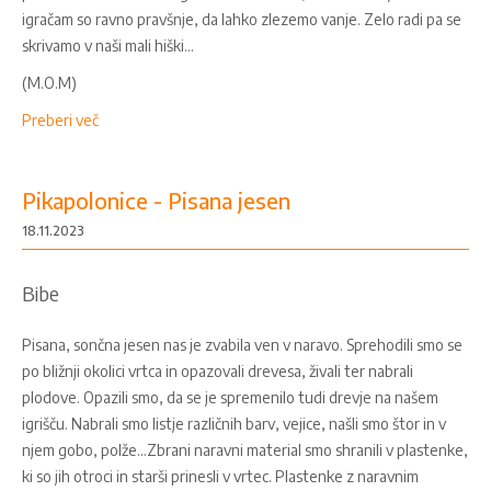
igračam so ravno pravšnje, da lahko zlezemo vanje. Zelo radi pa se
skrivamo v naši mali hiški…
(M.O.M)
Preberi več
Pikapolonice - Pisana jesen
18.11.2023
Bibe
Pisana, sončna jesen nas je zvabila ven v naravo. Sprehodili smo se
po bližnji okolici vrtca in opazovali drevesa, živali ter nabrali
plodove. Opazili smo, da se je spremenilo tudi drevje na našem
igrišču. Nabrali smo listje različnih barv, vejice, našli smo štor in v
njem gobo, polže...Zbrani naravni material smo shranili v plastenke,
ki so jih otroci in starši prinesli v vrtec. Plastenke z naravnim