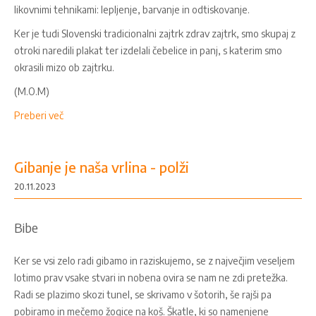
likovnimi tehnikami: lepljenje, barvanje in odtiskovanje.
Ker je tudi Slovenski tradicionalni zajtrk zdrav zajtrk, smo skupaj z
otroki naredili plakat ter izdelali čebelice in panj, s katerim smo
okrasili mizo ob zajtrku.
(M.O.M)
Preberi več
Gibanje je naša vrlina - polži
20.11.2023
Bibe
Ker se vsi zelo radi gibamo in raziskujemo, se z največjim veseljem
lotimo prav vsake stvari in nobena ovira se nam ne zdi pretežka.
Radi se plazimo skozi tunel, se skrivamo v šotorih, še rajši pa
pobiramo in mečemo žogice na koš. Škatle, ki so namenjene