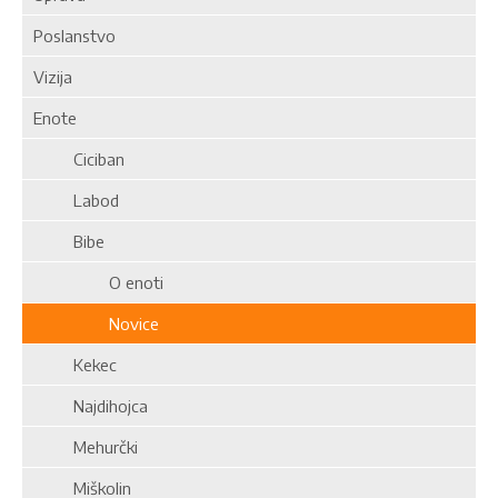
Poslanstvo
Vizija
Enote
Ciciban
Labod
Bibe
O enoti
Novice
Kekec
Najdihojca
Mehurčki
Miškolin