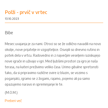
Polži - prvič v vrtec
13.10.2023
Bibe
Mesec uvajanja je za nami. Otroci so se že odlično navadili na novo
okolje, nove prijatelje in vzgojiteljice. Osvojili so dnevno rutino in
potek dela v vrtcu. Radovedno in z največjim veseljem raziskujejo
nove igrače in uživajo v igri. Med ljubšimi prostori za igro je naša
terasa, na kateri preživimo veliko časa. Urimo gibalne spretonsti
tako, da si pripravimo različne ovire iz blazin, se vozimo s
poganjalci, igramo se z žogami, rajamo, pojemo ali pa samo
opazujemo naravo in spreminjanje le te.
(M.O.M.)
Preberi več