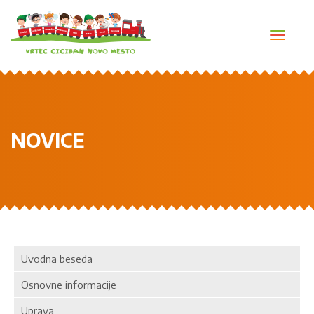
Toggl
navig
NOVICE
Uvodna beseda
Osnovne informacije
Uprava