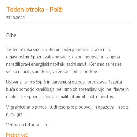
Teden otroka - Polži
25.10.2023
Bibe
Teden otroka smo si v skupini polži popestrili z različnimi
dejavnostmi. Spoznavali smo sadje, ga poimenovali in iz njega
naredili pravi energijski napitek, sadni smuti. Ker smo se res že
veliko naučili, smo skoraj vsi že sami pili iz lončkov.
Ustvarjali smo s čopiči in barvami, si ogledali predstavo Razbita
buča s pomočjo kamišibaja, peli smo ob spremljavi vijoline, flavte in
ukulela ter spoznali množico malih ritmičnih inštrumentov.
V igralnico smo prinesli tudi jesenske plodove, jih opazovali in se z
njimi igrali.
Več pa na fotografijah...
Preberi več