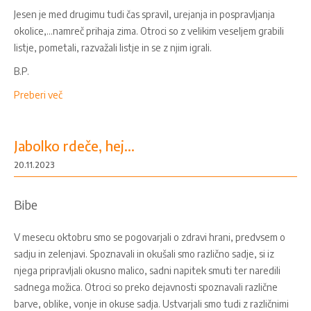
Jesen je med drugimu tudi čas spravil, urejanja in pospravljanja
okolice,...namreč prihaja zima. Otroci so z velikim veseljem grabili
listje, pometali, razvažali listje in se z njim igrali.
B.P.
Preberi več
Jabolko rdeče, hej...
20.11.2023
Bibe
V mesecu oktobru smo se pogovarjali o zdravi hrani, predvsem o
sadju in zelenjavi. Spoznavali in okušali smo različno sadje, si iz
njega pripravljali okusno malico, sadni napitek smuti ter naredili
sadnega možica. Otroci so preko dejavnosti spoznavali različne
barve, oblike, vonje in okuse sadja. Ustvarjali smo tudi z različnimi