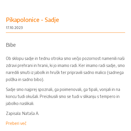
Pikapolonice - Sadje
17.10.2023
Bibe
Ob sklopu sadje in tednu otroka smo večjo pozornost namenili naši
zdravi prehrani in hranii, ki jo imamo radi. Ker imamo radi sadje, smo
naredili smuti iz jabolk in hrušk ter pripravili sadno malico (sadnega
polžka in sadno bibo).
Sadje smo najprej spoznali, ga poimenovali, ga tipali, vonjali in na
koncu tudi okušali. Preizkusili smo se tudi v slikanju s tempero in
jabolko naslikali.
Zapisala: Nataša A.
Preberi več