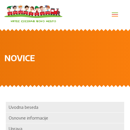
Toggl
navig
NOVICE
Uvodna beseda
Osnovne informacije
Uprava