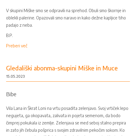
V skupini Miške smo se odpravili na sprehod. Obuli smo škornje in
oblekli palerine. Opazovali smo naravo in kako dežne kapljice tiho
padajo z neba.
B.P.
Preberi več
Gledališki abonma-skupini Miške in Muce
15.05.2023
Bibe
Vila Lana in Škrat Loni na vrtu posadita zelenjavo. Svoj vrtiček lepo
negujeta, ga okopavata, zalivata in pojeta semenom, da bodo
čimprej pokukala iz zemlje. Zelenjava se med seboj stalno prepira
in zato jih čebula pošprica s svojim zdravilnim pekočim sokom. Ko