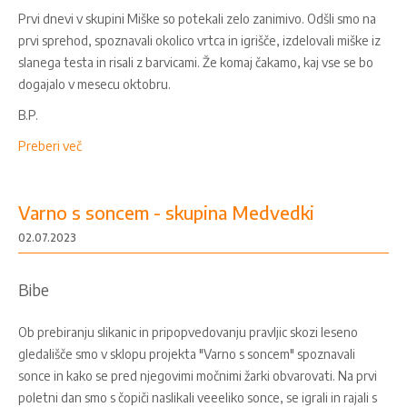
Prvi dnevi v skupini Miške so potekali zelo zanimivo. Odšli smo na
prvi sprehod, spoznavali okolico vrtca in igrišče, izdelovali miške iz
slanega testa in risali z barvicami. Že komaj čakamo, kaj vse se bo
dogajalo v mesecu oktobru.
B.P.
Preberi več
Varno s soncem - skupina Medvedki
02.07.2023
Bibe
Ob prebiranju slikanic in pripopvedovanju pravljic skozi leseno
gledališče smo v sklopu projekta "Varno s soncem" spoznavali
sonce in kako se pred njegovimi močnimi žarki obvarovati. Na prvi
poletni dan smo s čopiči naslikali veeeliko sonce, se igrali in rajali s