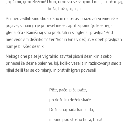
Joj! Grmi, grmi! Bežimo! Urno, urno vsi se skrijmo. Lirelaj, sončni sjaj,
boža, boža, aj, aj, aj.
Pri medvedkih smo skozi okno in na terasi opazovali vremenske
pojave, ki nam jih je prinesel mesec april. S pomočjo lesenega
gledališča - Kamišibaj smo poslušali in si ogledali pravljici "Pod
medvedovim dežnikom" ter "Bor in Bina v dežju". V obeh pravljicah
nam je bil všeč dežnik.
Nekaga dne pa se je v igralnici zavrtel pisani dežnik in s seboj
prinesel še dežne palerine. Joj, koliko veselja in raziskovanja smo z
njimi delili ter se ob rajanju in prstnih igrah poveselili.
Piče, pače, piče pače,
po dežniku dežek skače.
Dežek naj pada kar se da,
mi smo pod streho hura, hura!