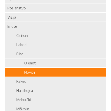
Poslanstvo
Vizija
Enote
Ciciban
Labod
Bibe
O enoti
Novice
Kekec
Najdihojca
Mehurčki
Miškolin