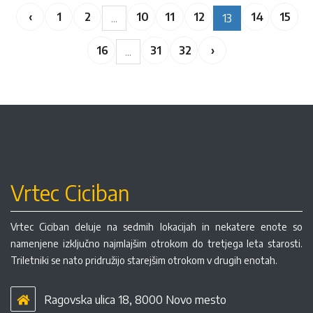
‹
1
2
10
11
12
14
15
...
13
16
31
32
›
...
Vrtec Ciciban
Vrtec Ciciban deluje na sedmih lokacijah in nekatere enote so
namenjene izključno najmlajšim otrokom do tretjega leta starosti.
Triletniki se nato pridružijo starejšim otrokom v drugih enotah.
Ragovska ulica 18, 8000 Novo mesto