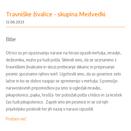
Travniške živalice - skupina Medvedki
12.06.2023
Bibe
Otroci so pri opazovanju narave na terasi opazili metulja, mravlje,
deževnika, muho pa tudi polža. Sklenili smo, da se seznanimo s
travniškimi živalicami in skozi prebiranje slikanic in prepevanje
pesmic spoznamo njihov svet. Ugotovili smo, da so gosenice zelo
lačne in ko se dobro naspijo se spremenijo v metulja. S pomočjo
naravoslovnih pripomočkov pa smo si ogledali mravljo,
pikapolonico, pajka, hrošča ter pobožali polža s hišico in za kratek
čas tudi pikapolonico. Zapeli smo jim pesmice in se od njih
prijateljsko poslovili ter jih nazaj v naravo izpustili.
Preberi več