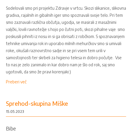
Sodelovali smo pri projektu Zdravje v vrtcu. Skozi slikanice, slikovna
gradiva, rajalnih in gibalnih iger smo spoznavali svoje telo. Pri tem
smo zaznavali različna občutja, ugodja, se masirali z masažnimi
valjčki, lovili ravnotežje s hojo po čutni poti, skozi pihalne vaje smo
poskusili pihniti iz nosu in si ga obrisati z robčkom. S spoznavanjem
tehnike umivanja rok in uporabo milnih mehurčkov smo si umivali
roke, okušali raznovrstno sadje in se pri vsem tem urili v
samostojnosti ter skrbeli za higieno telesa in dobro počutje. Vse
to nas je zelo zanimalo in kar dobro nam je šlo od rok, saj smo
ugotovili, da smo že pravi korenjaki:)
Preberi več
Sprehod-skupina Miške
15.05.2023
Bibe