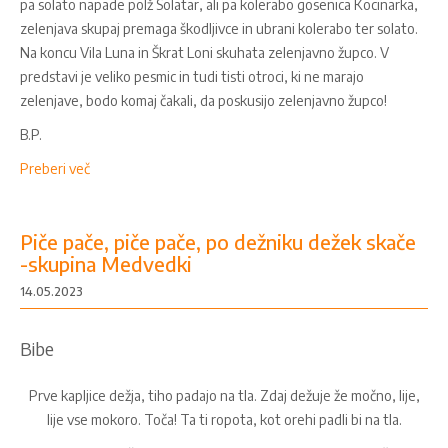
pa solato napade polž Solatar, ali pa kolerabo gosenica Kocinarka,
zelenjava skupaj premaga škodljivce in ubrani kolerabo ter solato.
Na koncu Vila Luna in Škrat Loni skuhata zelenjavno župco. V
predstavi je veliko pesmic in tudi tisti otroci, ki ne marajo
zelenjave, bodo komaj čakali, da poskusijo zelenjavno župco!
B.P.
Preberi več
Piče pače, piče pače, po dežniku dežek skače
-skupina Medvedki
14.05.2023
Bibe
Prve kapljice dežja, tiho padajo na tla. Zdaj dežuje že močno, lije,
lije vse mokoro. Toča! Ta ti ropota, kot orehi padli bi na tla.