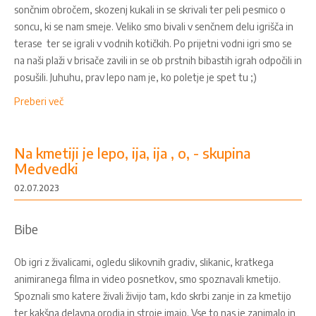
sončnim obročem, skozenj kukali in se skrivali ter peli pesmico o
soncu, ki se nam smeje. Veliko smo bivali v senčnem delu igrišča in
terase ter se igrali v vodnih kotičkih. Po prijetni vodni igri smo se
na naši plaži v brisače zavili in se ob prstnih bibastih igrah odpočili in
posušili. Juhuhu, prav lepo nam je, ko poletje je spet tu ;)
Preberi več
Na kmetiji je lepo, ija, ija , o, - skupina
Medvedki
02.07.2023
Bibe
Ob igri z živalicami, ogledu slikovnih gradiv, slikanic, kratkega
animiranega filma in video posnetkov, smo spoznavali kmetijo.
Spoznali smo katere živali živijo tam, kdo skrbi zanje in za kmetijo
ter kakšna delavna orodja in stroje imajo. Vse to nas je zanimalo in