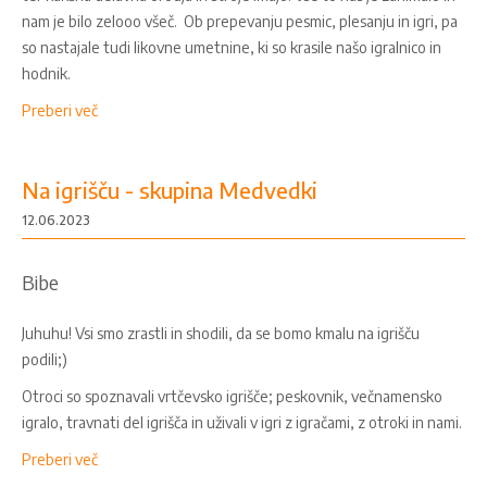
nam je bilo zelooo všeč. Ob prepevanju pesmic, plesanju in igri, pa
so nastajale tudi likovne umetnine, ki so krasile našo igralnico in
hodnik.
Preberi več
Na igrišču - skupina Medvedki
12.06.2023
Bibe
Juhuhu! Vsi smo zrastli in shodili, da se bomo kmalu na igrišču
podili;)
Otroci so spoznavali vrtčevsko igrišče; peskovnik, večnamensko
igralo, travnati del igrišča in uživali v igri z igračami, z otroki in nami.
Preberi več